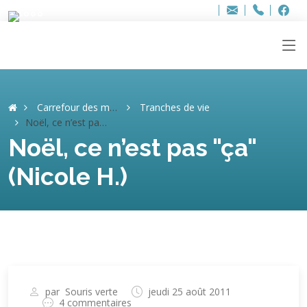
Bur
Adresse
info
..hâthe..
Tel.
Tel.
ag
+32
F
F
e-
mail
:
Carrefour des mémoires
Tranches de vie
Noël, ce n’est pas "ça" (Nicole H.)
Noël, ce n’est pas "ça"
(Nicole H.)
par
Souris verte
jeudi 25 août 2011
4 commentaires