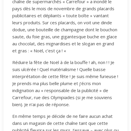
chaîne de supermarchés « Carrefour » a inondé le
pays dès le mois de novembre de grands placards
publicitaires et dépliants « toute boîte » vantant
leurs produits. Sur ces placards, on voit une dinde
dodue, une bouteille de champagne dont le bouchon
saute, du foie gras, une gigantesque buche en glace
au chocolat, des mignardises et le slogan en grand
et gras : « Noël, c’est ça ! «
Réduire la fête de Noël à de la bouffe ! ah, non ! ! Je
suis ulcérée ! Quel matérialisme ! Quelle basse
interprétation de cette fête ! Je suis même furieuse !
Je prends ma plus belle plume et j’écris mon
indignation au « responsable de la publicité » de
Carrefour, rue des Olympiades (si je me souviens
bien). Je n’ai pas de réponse.
En même temps je décide de ne faire aucun achat
dans un magasin de cette chaîne tant que cette
publicité fleurira sur les murs. J’essaye – avec plus ou