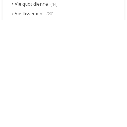
Vie quotidienne
(44)
Vieillissement
(20)
Voyages
(38)
Dernières réponses
La fessée (Jacques B.)
par jean pierre
5 décembre 2022 à 20h04min
Être fille, épouse, mère…et enfin
moi-même ! (Lucienne)
par clodomir
4 novembre 2022 à 18h06min
Mon arrière grand-mère
(Jacqueline)
par clodomir
4 novembre 2022 à 18h04min