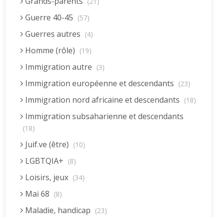
Grands-parents
(21)
Guerre 40-45
(57)
Guerres autres
(4)
Homme (rôle)
(19)
Immigration autre
(3)
Immigration européenne et descendants
(23)
Immigration nord africaine et descendants
(18)
Immigration subsaharienne et descendants
(18)
Juif.ve (être)
(10)
LGBTQIA+
(8)
Loisirs, jeux
(34)
Mai 68
(8)
Maladie, handicap
(23)