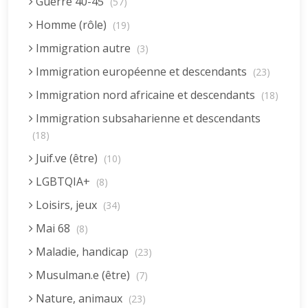
Guerre 40-45
(57)
Homme (rôle)
(19)
Immigration autre
(3)
Immigration européenne et descendants
(23)
Immigration nord africaine et descendants
(18)
Immigration subsaharienne et descendants
(18)
Juif.ve (être)
(10)
LGBTQIA+
(8)
Loisirs, jeux
(34)
Mai 68
(8)
Maladie, handicap
(23)
Musulman.e (être)
(7)
Nature, animaux
(23)