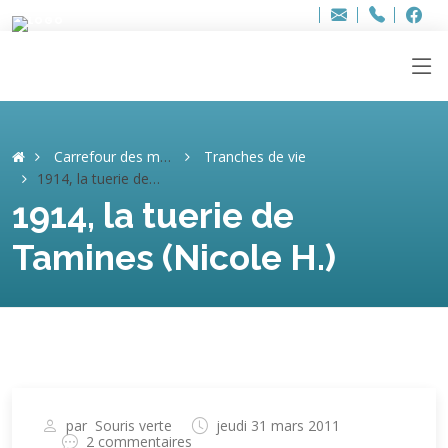
Bur
Adresse
info
..hâthe..
Tel.
Tel.
ag
+32
F
F
e-
mail
:
Carrefour des mémoires
Tranches de vie
1914, la tuerie de Tamines (Nicole H.)
1914, la tuerie de
Tamines (Nicole H.)
par
Souris verte
jeudi 31 mars 2011
2 commentaires