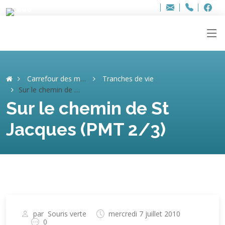
Bur
Adresse
info
..hâthe..
Tel.
Tel.
ag
+32
F
F
e-
mail
:
Carrefour des mémoires
Tranches de vie
Sur le chemin de St Jacques (PMT 2/3)
Sur le chemin de St
Jacques (PMT 2/3)
par
Souris verte
mercredi 7 juillet 2010
0