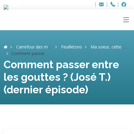
Bur
Adresse
info
..hâthe..
Tel.
Tel.
ag
+32
F
F
e-
mail
:
Carrefour des mémoires
Feuilletons
Ma soeur, cette héroïne (José T.)
Comment passer entre les gouttes ? (José T.) (dernier épisode)
Comment passer entre
les gouttes ? (José T.)
(dernier épisode)