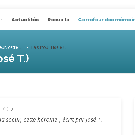
Actualités
Recueils
Carrefour des mémoi
te héroïne (José T.)
Fais l’fou, Fidèle ! (José T.)
osé T.)
0
Ma soeur, cette héroïne", écrit par José T.