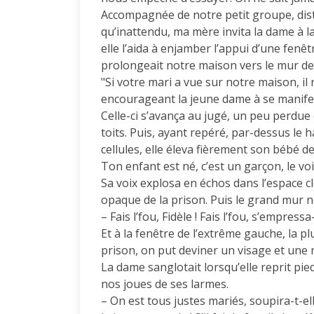
Accompagnée de notre petit groupe, dis
qu’inattendu, ma mère invita la dame à la 
elle l’aida à enjamber l’appui d’une fenêt
prolongeait notre maison vers le mur de 
"Si votre mari a vue sur notre maison, i
encourageant la jeune dame à se manife
Celle-ci s’avança au jugé, un peu perdue 
toits. Puis, ayant repéré, par-dessus le
cellules, elle éleva fièrement son bébé deva
Ton enfant est né, c’est un garçon, le voil
Sa voix explosa en échos dans l’espace cl
opaque de la prison. Puis le grand mur noir
– Fais l’fou, Fidèle ! Fais l’fou, s’empressa
Et à la fenêtre de l’extrême gauche, la p
prison, on put deviner un visage et une m
La dame sanglotait lorsqu’elle reprit pie
nos joues de ses larmes.
– On est tous justes mariés, soupira-t-ell