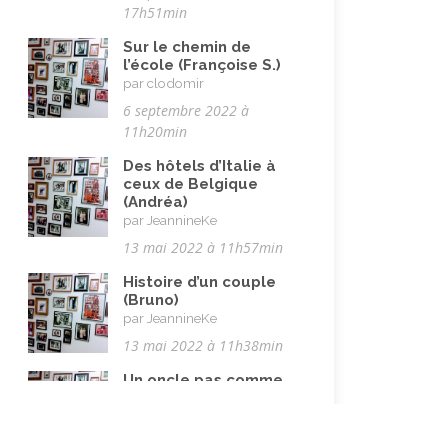
Vie quotidienne
(44)
17h51min
Vieillissement
(20)
Sur le chemin de
l’école (Françoise S.)
Voyages
(38)
par clodomir
6 septembre 2022 à
11h20min
Des hôtels d’Italie à
ceux de Belgique
(Andréa)
par JeannineKe
13 mai 2022 à 11h57min
Histoire d’un couple
(Bruno)
par JeannineKe
13 mai 2022 à 11h38min
Un oncle pas comme
les autres (Cathie)
par JeannineKe
Qu’est-ce que le
13 mai 2022 à 11h17min