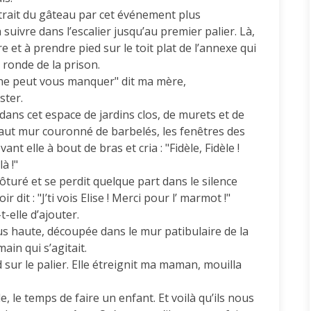
trait du gâteau par cet événement plus
suivre dans l’escalier jusqu’au premier palier. Là,
re et à prendre pied sur le toit plat de l’annexe qui
ronde de la prison.
l ne peut vous manquer" dit ma mère,
ster.
dans cet espace de jardins clos, de murets et de
 haut mur couronné de barbelés, les fenêtres des
nt elle à bout de bras et cria : "Fidèle, Fidèle !
à !"
ôturé et se perdit quelque part dans le silence
 dit : "J’ti vois Elise ! Merci pour l’ marmot !"
-t-elle d’ajouter.
lus haute, découpée dans le mur patibulaire de la
ain qui s’agitait.
d sur le palier. Elle étreignit ma maman, mouilla
e, le temps de faire un enfant. Et voilà qu’ils nous