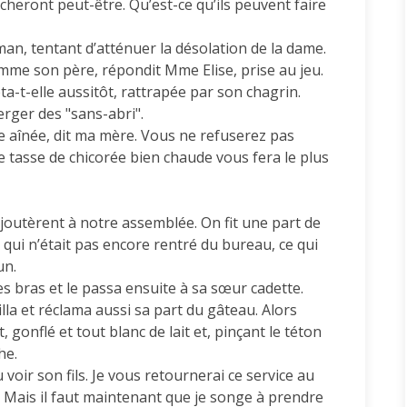
 relâcheront peut-être. Qu’est-ce qu’ils peuvent faire
aman, tentant d’atténuer la désolation de la dame.
 comme son père, répondit Mme Elise, prise au jeu.
ta-t-elle aussitôt, rattrapée par son chagrin.
erger des "sans-abri".
le aînée, dit ma mère. Vous ne refuserez pas
 tasse de chicorée bien chaude vous fera le plus
ajoutèrent à notre assemblée. On fit une part de
qui n’était pas encore rentré du bureau, ce qui
un.
es bras et le passa ensuite à sa sœur cadette.
eilla et réclama aussi sa part du gâteau. Alors
 gonflé et tout blanc de lait et, pinçant le téton
he.
voir son fils. Je vous retournerai ce service au
e. Mais il faut maintenant que je songe à prendre