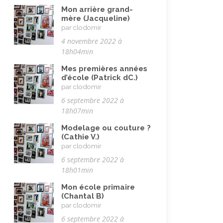
Nature, animaux
(23)
Mon arrière grand-
mère (Jacqueline)
Pandémie Covid 19
(4)
par clodomir
Parents (être)
(19)
4 novembre 2022 à
18h04min
Racisme
(10)
Mes premières années
Religion, valeurs et éthique
(33)
d’école (Patrick dC.)
par clodomir
Rencontres interculturelles
(13)
6 septembre 2022 à
Retraite
(4)
18h07min
Rêves
(12)
Modelage ou couture ?
(Cathie V.)
Solidarité
(24)
par clodomir
Solitude
(8)
6 septembre 2022 à
18h01min
Technologie (évolution)
(24)
Mon école primaire
Travail
(102)
(Chantal B)
par clodomir
Vacances
(19)
6 septembre 2022 à