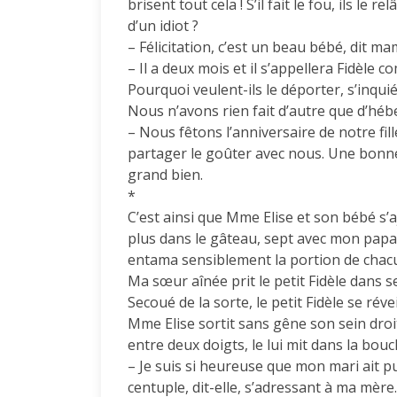
brisent tout cela ! S’il fait le fou, ils le
d’un idiot ?
– Félicitation, c’est un beau bébé, dit m
– Il a deux mois et il s’appellera Fidèle
Pourquoi veulent-ils le déporter, s’inquié
Nous n’avons rien fait d’autre que d’héb
– Nous fêtons l’anniversaire de notre fil
partager le goûter avec nous. Une bonne
grand bien.
*
C’est ainsi que Mme Elise et son bébé s’
plus dans le gâteau, sept avec mon papa 
entama sensiblement la portion de chac
Ma sœur aînée prit le petit Fidèle dans s
Secoué de la sorte, le petit Fidèle se rév
Mme Elise sortit sans gêne son sein droit,
entre deux doigts, le lui mit dans la bouc
– Je suis si heureuse que mon mari ait pu 
centuple, dit-elle, s’adressant à ma mèr