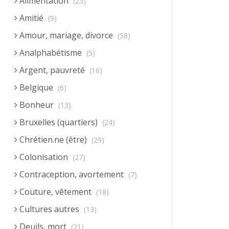
Alimentation
(23)
Amitié
(9)
Amour, mariage, divorce
(58)
Analphabétisme
(5)
Argent, pauvreté
(16)
Belgique
(6)
Bonheur
(13)
Bruxelles (quartiers)
(24)
Chrétien.ne (être)
(29)
Colonisation
(27)
Contraception, avortement
(7)
Couture, vêtement
(18)
Cultures autres
(13)
Deuils, mort
(21)