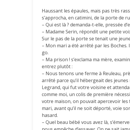
Haussant les épaules, mais pas très ras
s’approcha, en catimini, de la porte de ru
– Qui est là ? demanda-t-elle, pressée d’e
– Madame Serin, répondit une petite voix 
Sur le pas de la porte se tenait une jeu
– Mon mari a été arrêté par les Boches. Il
go.
– Ma prison ! s’exclama ma mère, examin
entrez plutôt :
– Nous tenons une ferme à Reuleau, près
arrêté parce qu’il hébergeait des jeunes
Legrand, qui fut votre voisine et attenda
comme moi, un colis de première nécessité,
votre maison, on pouvait apercevoir les 
mari, avant qu’il ne soit déporté, voie so
hasard.
– Quel beau bébé vous avez là, s’émerv
nous empêche d’essayer. On ne sait jama