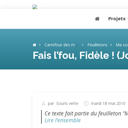
Projets
Page home
Carrefour des mémoires
Feuilletons
Ma soeur, cet
Fais l’fou, Fidèle ! (J
par
Souris verte
mardi 18 mai 2010
Ce texte fait partie du feuilleton "
Lire l’ensemble