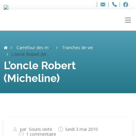
Bur
Adresse
info
..hâthe..
Tel.
Tel.
ag
+32
F
F
e-
mail
:
Carrefour des mémoires
Tranches de vie
L’oncle Robert (Micheline)
L’oncle Robert
(Micheline)
par
Souris verte
lundi 3 mai 2010
1 commentaire