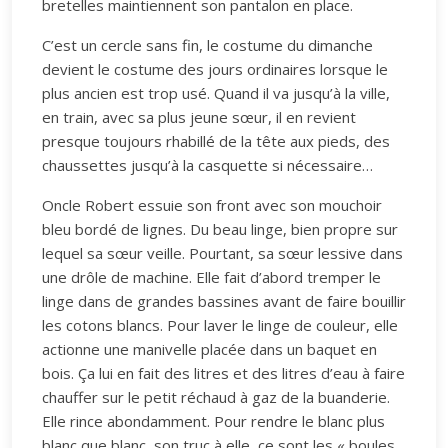
bretelles maintiennent son pantalon en place.
C’est un cercle sans fin, le costume du dimanche
devient le costume des jours ordinaires lorsque le
plus ancien est trop usé. Quand il va jusqu’à la ville,
en train, avec sa plus jeune sœur, il en revient
presque toujours rhabillé de la tête aux pieds, des
chaussettes jusqu’à la casquette si nécessaire…
Oncle Robert essuie son front avec son mouchoir
bleu bordé de lignes. Du beau linge, bien propre sur
lequel sa sœur veille. Pourtant, sa sœur lessive dans
une drôle de machine. Elle fait d’abord tremper le
linge dans de grandes bassines avant de faire bouillir
les cotons blancs. Pour laver le linge de couleur, elle
actionne une manivelle placée dans un baquet en
bois. Ça lui en fait des litres et des litres d’eau à faire
chauffer sur le petit réchaud à gaz de la buanderie.
Elle rince abondamment. Pour rendre le blanc plus
blanc que blanc, son truc à elle, ce sont les « boules