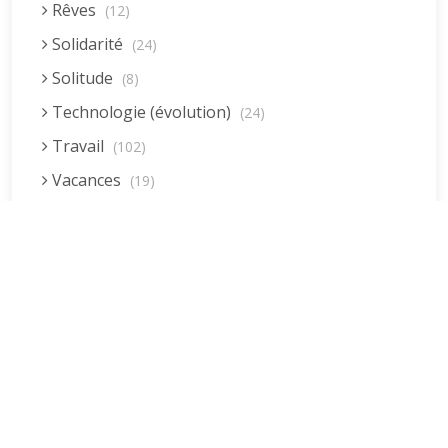
Rêves
(12)
Solidarité
(24)
Solitude
(8)
Technologie (évolution)
(24)
Travail
(102)
Vacances
(19)
Vieillissement
(20)
Voyages
(38)
Dernières réponses
La fessée (Jacques B.)
par jean pierre
5 décembre 2022 à 20h04min
Être fille, épouse, mère…et enfin