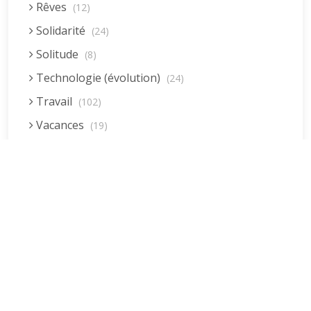
Rêves
(12)
Solidarité
(24)
Solitude
(8)
Technologie (évolution)
(24)
Travail
(102)
Vacances
(19)
Vieillissement
(20)
Voyages
(38)
Dernières réponses
La fessée (Jacques B.)
par jean pierre
5 décembre 2022 à 20h04min
Être fille, épouse, mère…et enfin