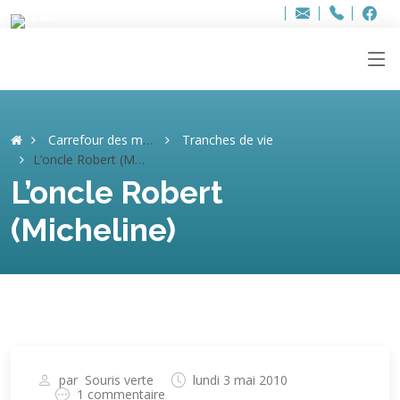
Bur
Adresse
info
..hâthe..
Tel.
Tel.
ag
+32
F
F
e-
mail
:
Carrefour des mémoires
Tranches de vie
L’oncle Robert (Micheline)
L’oncle Robert
(Micheline)
par
Souris verte
lundi 3 mai 2010
1 commentaire