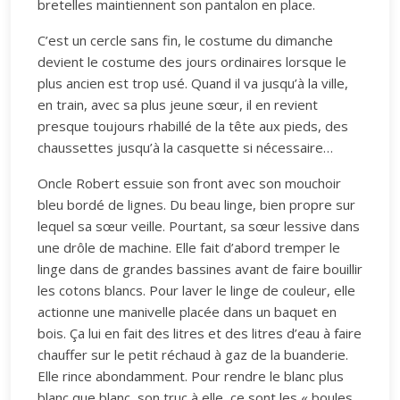
bretelles maintiennent son pantalon en place.
C’est un cercle sans fin, le costume du dimanche
devient le costume des jours ordinaires lorsque le
plus ancien est trop usé. Quand il va jusqu’à la ville,
en train, avec sa plus jeune sœur, il en revient
presque toujours rhabillé de la tête aux pieds, des
chaussettes jusqu’à la casquette si nécessaire…
Oncle Robert essuie son front avec son mouchoir
bleu bordé de lignes. Du beau linge, bien propre sur
lequel sa sœur veille. Pourtant, sa sœur lessive dans
une drôle de machine. Elle fait d’abord tremper le
linge dans de grandes bassines avant de faire bouillir
les cotons blancs. Pour laver le linge de couleur, elle
actionne une manivelle placée dans un baquet en
bois. Ça lui en fait des litres et des litres d’eau à faire
chauffer sur le petit réchaud à gaz de la buanderie.
Elle rince abondamment. Pour rendre le blanc plus
blanc que blanc, son truc à elle, ce sont les « boules