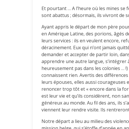
Et pourtant … A l’heure où les mines se 
sont abattus ; désormais, ils vivront de s
Ayant appris le départ de mon père pour
en Amérique Latine, des porions, âgés d
leurs services : ils en veulent encore, re
déracinement. Eux qui n’ont jamais quitté 
demander et accepter de partir loin, dan
apprendre une autre langue, s’intégrer à
heureusement pas dans les colonies … !) 
connaissent rien. Avertis des différences 
leurs épouses, elles aussi courageuses et
renoncer trop tôt et « encore dans la forc
est leur vie et qu’ils considèrent, non s
généreux au monde. Au fil des ans, ils s’a
viennent leur rendre visite. Ils rentreront
Notre départ a lieu au milieu des violence
mission belge, qui s’étoffe d’année en a