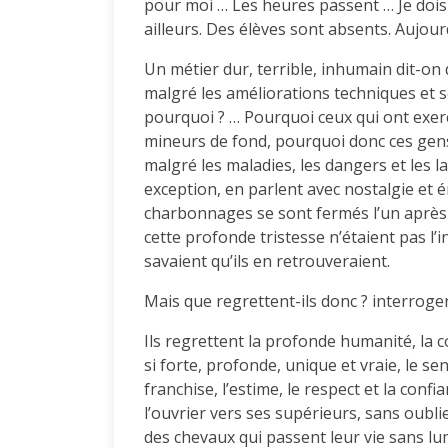
pour moi … Les heures passent … Je dois par
ailleurs. Des élèves sont absents. Aujourd
Un métier dur, terrible, inhumain dit-on
malgré les améliorations techniques et soc
pourquoi ? … Pourquoi ceux qui ont exerc
mineurs de fond, pourquoi donc ces gens 
malgré les maladies, les dangers et les 
exception, en parlent avec nostalgie et é
charbonnages se sont fermés l’un après l
cette profonde tristesse n’étaient pas l’in
savaient qu’ils en retrouveraient.
Mais que regrettent-ils donc ? interrogen
Ils regrettent la profonde humanité, la co
si forte, profonde, unique et vraie, le s
franchise, l’estime, le respect et la confi
l’ouvrier vers ses supérieurs, sans oubl
des chevaux qui passent leur vie sans lum