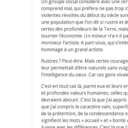
Un groupe social considéré avec une cert
comprend mal, qui préfère ne pas trop s’
violentes révoltes du début du siècle sont
une population que l’on dit si rustre et d
certes des profondeurs de la Terre, mais 
tourner l’économie. Un mineur n’a-t-il pa
monsieur l’artiste. A part vous, qui s’in
hommage à un grand artiste.
Rustres ? Peut-être. Mais certes courage
leur permettait d’être naturels sans vulg
l’intelligence du cœur. Car ces gens viva
C’est en tout cas là, parmi eux et leurs en
et profondes valeurs humaines, celles qui
devraient aboutir. C’est là que j’ai appr
que j’ai compris le caractère vain, superfi
de la prétention, de la condescendance et
signifient les mots « accueil » et « bonté »
à vivre avec les différences. C’est là que 