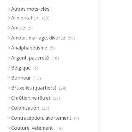
Autres mots-clés :
Alimentation
(23)
Amitié
(9)
Amour, mariage, divorce
(58)
Analphabétisme
(5)
Argent, pauvreté
(16)
Belgique
(6)
Bonheur
(13)
Bruxelles (quartiers)
(24)
Chrétien.ne (être)
(29)
Colonisation
(27)
Contraception, avortement
(7)
Couture, vêtement
(18)