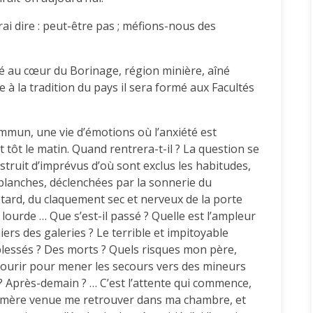
rai dire : peut-être pas ; méfions-nous des
Né au cœur du Borinage, région minière, aîné
 à la tradition du pays il sera formé aux Facultés
mun, une vie d’émotions où l’anxiété est
 tôt le matin. Quand rentrera-t-il ? La question se
truit d’imprévus d’où sont exclus les habitudes,
s blanches, déclenchées par la sonnerie du
 tard, du claquement sec et nerveux de la porte
, lourde … Que s’est-il passé ? Quelle est l’ampleur
ers des galeries ? Le terrible et impitoyable
s blessés ? Des morts ? Quels risques mon père,
encourir pour mener les secours vers des mineurs
? Après-demain ? … C’est l’attente qui commence,
 mère venue me retrouver dans ma chambre, et