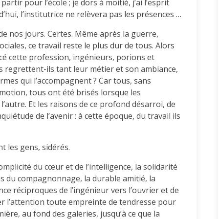
tir pour l’école ; je dors à moitié, j’ai l’esprit
’hui, l’institutrice ne relèvera pas les présences …
 de nos jours. Certes. Même après la guerre,
iales, ce travail reste le plus dur de tous. Alors
é cette profession, ingénieurs, porions et
regrettent-ils tant leur métier et son ambiance,
larmes qui l’accompagnent ? Car tous, sans
motion, tous ont été brisés lorsque les
’autre. Et les raisons de ce profond désarroi, de
quiétude de l’avenir : à cette époque, du travail ils
t les gens, sidérés.
mplicité du cœur et de l’intelligence, la solidarité
ens du compagnonnage, la durable amitié, la
ance réciproques de l’ingénieur vers l’ouvrier et de
ier l’attention toute empreinte de tendresse pour
ière, au fond des galeries, jusqu’à ce que la