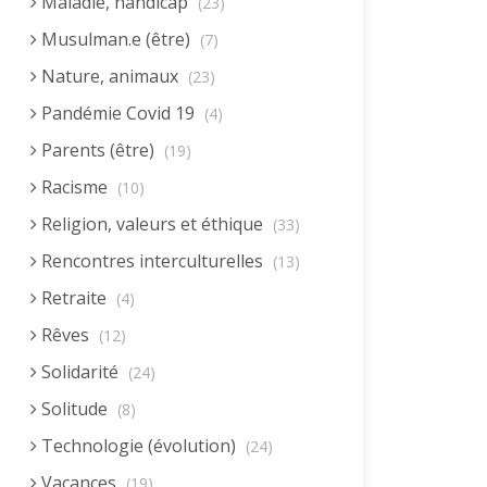
Maladie, handicap
(23)
Musulman.e (être)
(7)
Nature, animaux
(23)
Pandémie Covid 19
(4)
Parents (être)
(19)
Racisme
(10)
Religion, valeurs et éthique
(33)
Rencontres interculturelles
(13)
Retraite
(4)
Rêves
(12)
Solidarité
(24)
Solitude
(8)
Technologie (évolution)
(24)
Vacances
(19)