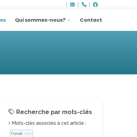
Bureau - Sylvie Ler
Adresse
info
..hâthe..
Tel.
Tel.
agesettransmissio
+32 (0)2 514 45 61
Facebook
Facebook
e-
mail
res
Qui sommes-nous?
Contact
:
Recherche par mots-clés
Mots-clés associés à cet article :
Travail
(102)