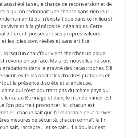
t aussi été la seule chance de reconversion et de
ice a qui on redonnait une chance sans rien leur
de humanité qui n’existait que dans ce milieu si
 de vivre et à la générosité inégalables. Cette
al différent, possédant ses propres valeurs
t les joies sont réelles et sans artifice.
, lorsqu’un chauffeur vient chercher un pique-
 est revenu en surface. Mais les nouvelles ne sont
es gradations dans la gravité des catastrophes. S’il
rvient, évite les obstacles d’ordres pratiques et
urtout la présence discrète et silencieuse,
ie dame qui n’est pourtant pas du même pays qui
 Le silence au Borinage et dans le monde minier est
e l’on pourrait prononcer. Ici, chacun est
étier, chacun sait que l’irréparable peut arriver
ères mesures de sécurité, chacun connaît la fin
cun sait, l’accepte … et se tait … La douleur est