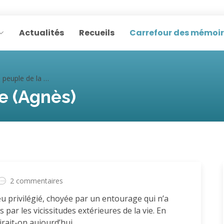
Actualités
Recueils
Carrefour des mémoi
euple de la mine (Agnès)
e (Agnès)
2 commentaires
eu privilégié, choyée par un entourage qui n’a
ar les vicissitudes extérieures de la vie. En
rait-on aujourd’hui.