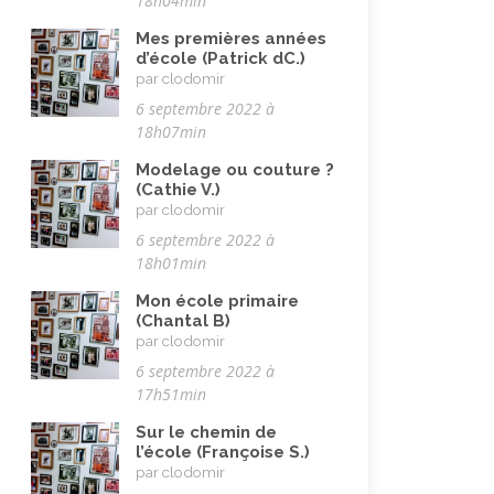
18h04min
Mes premières années
d’école (Patrick dC.)
par clodomir
6 septembre 2022 à
18h07min
Modelage ou couture ?
(Cathie V.)
par clodomir
6 septembre 2022 à
18h01min
Mon école primaire
(Chantal B)
par clodomir
6 septembre 2022 à
17h51min
Sur le chemin de
l’école (Françoise S.)
par clodomir