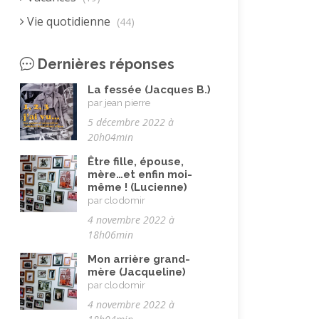
Vie quotidienne
(44)
Vieillissement
(20)
Dernières réponses
Voyages
(38)
La fessée (Jacques B.)
par jean pierre
5 décembre 2022 à
20h04min
Être fille, épouse,
mère…et enfin moi-
même ! (Lucienne)
par clodomir
4 novembre 2022 à
18h06min
Mon arrière grand-
mère (Jacqueline)
par clodomir
4 novembre 2022 à