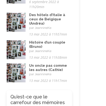
6 septembre 2022 à
11h20min
Des hôtels d’Italie à
ceux de Belgique
(Andréa)
par JeannineKe
13 mai 2022 à 11h57min
Histoire d’un couple
(Bruno)
par JeannineKe
13 mai 2022 à 11h38min
Un oncle pas comme
les autres (Cathie)
par JeannineKe
13 mai 2022 à 11h17min
Qu’est-ce que le
carrefour des mémoires