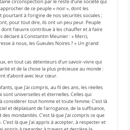
aine circonspection par le reste d’une société qui
approcher de ce peuple « noir », dont les
 pourtant à l’origine de nos sécurités sociales ;
ont, pour tout dire, ils ont un peu peur. Peuple
dont l’œuvre contribue à les chauffer et à faire
s déclaré à Constantin Meunier : « Merci,
téresse à nous, les Gueules Noires ? » Un grand
ux, en tout cas détenteurs d’un savoir-vivre qui
arité et de la chose la plus précieuse au monde :
ient d’abord avec leur cœur.
fants, que j’ai compris, au fil des ans, les réelles
 sont universelles et éternelles. Celles qui
is à considérer tout homme et toute femme. C’est là
ciel et déplaisant de l’arrogance, de la suffisance,
 des mondanités. C’est là que j’ai compris ce que
. C’est là que j’ai appris à accepter, à respecter et
j’ai appris à regarder à travers et derrière la