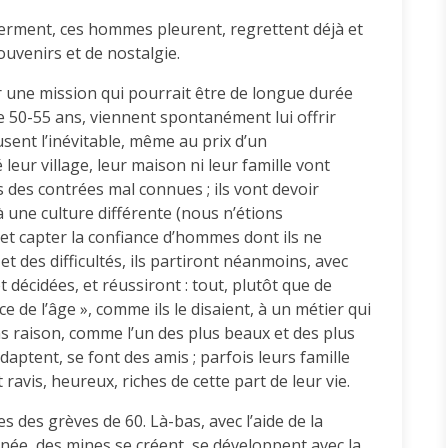
ferment, ces hommes pleurent, regrettent déjà et
ouvenirs et de nostalgie.
 une mission qui pourrait être de longue durée
e 50-55 ans, viennent spontanément lui offrir
fusent l’inévitable, même au prix d’un
leur village, leur maison ni leur famille vont
s des contrées mal connues ; ils vont devoir
 une culture différente (nous n’étions
et capter la confiance d’hommes dont ils ne
et des difficultés, ils partiront néanmoins, avec
 décidées, et réussiront : tout, plutôt que de
e de l’âge », comme ils le disaient, à un métier qui
ans raison, comme l’un des plus beaux et des plus
daptent, se font des amis ; parfois leurs famille
 ravis, heureux, riches de cette part de leur vie.
s des grèves de 60. Là-bas, avec l’aide de la
nnée, des mines se créent, se développent avec la