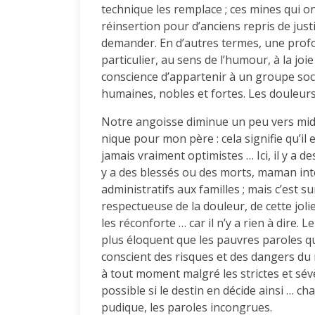
technique les remplace ; ces mines qui on
réinsertion pour d’anciens repris de just
demander. En d’autres termes, une profon
particulier, au sens de l’humour, à la joie
conscience d’appartenir à un groupe soci
humaines, nobles et fortes. Les douleurs e
Notre angoisse diminue un peu vers midi
nique pour mon père : cela signifie qu’il
jamais vraiment optimistes … Ici, il y a d
y a des blessés ou des morts, maman inte
administratifs aux familles ; mais c’est s
respectueuse de la douleur, de cette jol
les réconforte … car il n’y a rien à dire.
plus éloquent que les pauvres paroles qu
conscient des risques et des dangers du m
à tout moment malgré les strictes et sév
possible si le destin en décide ainsi … cha
pudique, les paroles incongrues.