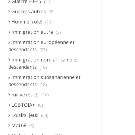
Guerre 40-45
(57)
Guerres autres
(4)
Homme (rôle)
(19)
Immigration autre
(3)
Immigration européenne et
descendants
(23)
Immigration nord africaine et
descendants
(18)
Immigration subsaharienne et
descendants
(18)
Juif.ve (être)
(10)
LGBTQIA+
(8)
Loisirs, jeux
(34)
Mai 68
(8)