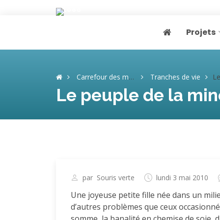
Projets
Page home
Carrefour des mémoires
Tranches de vie
Le p
Le peuple de la min
par
Souris verte
lundi 3 mai 2010
Une joyeuse petite fille née dans un mili
d’autres problèmes que ceux occasionnés p
somme, la banalité en chemise de soie, di