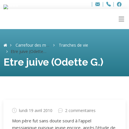
Bur
Adresse
info
..hâthe..
Tel.
Tel.
ag
+32
F
F
e-
mail
:
Carrefour des mémoires
Tranches de vie
Etre juive (Odette G.)
Etre juive (Odette G.)
lundi 19 avril 2010
2 commentaires
Mon père fut sans doute sourd à l’appel
messianique puisque jeune encore, après l’étude de