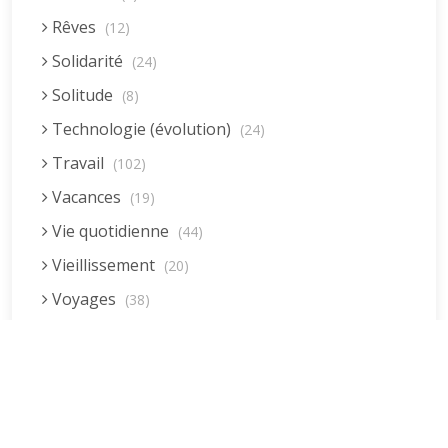
Rêves
(12)
Solidarité
(24)
Solitude
(8)
Technologie (évolution)
(24)
Travail
(102)
Vacances
(19)
Vie quotidienne
(44)
Vieillissement
(20)
Voyages
(38)
Dernières réponses
La fessée (Jacques B.)
par jean pierre
5 décembre 2022 à 20h04min