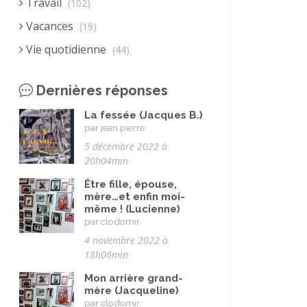
Travail
(102)
Vacances
(19)
Vie quotidienne
(44)
Vieillissement
(20)
Dernières réponses
Voyages
(38)
La fessée (Jacques B.)
par jean pierre
5 décembre 2022 à
20h04min
Être fille, épouse,
mère…et enfin moi-
même ! (Lucienne)
par clodomir
4 novembre 2022 à
18h06min
Mon arrière grand-
mère (Jacqueline)
par clodomir