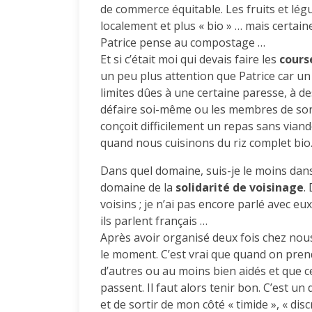
de commerce équitable. Les fruits et lég
localement et plus « bio » … mais certa
Patrice pense au compostage …
Et si c’était moi qui devais faire les
cours
un peu plus attention que Patrice car u
limites dûes à une certaine paresse, à des
défaire soi-même ou les membres de son e
conçoit difficilement un repas sans vian
quand nous cuisinons du riz complet bio
Dans quel domaine, suis-je le moins dan
domaine de la
solidarité de voisinage
.
voisins ; je n’ai pas encore parlé avec e
ils parlent français …
Après avoir organisé deux fois chez nous
le moment. C’est vrai que quand on prend 
d’autres ou au moins bien aidés et que ce
passent. Il faut alors tenir bon. C’est u
et de sortir de mon côté « timide », « dis