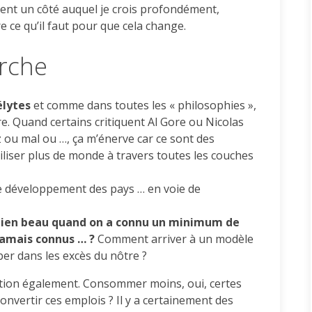
ment un côté auquel je crois profondément,
e ce qu’il faut pour que cela change.
arche
élytes
et comme dans toutes les « philosophies »,
tre. Quand certains critiquent Al Gore ou Nicolas
z ou mal ou …, ça m’énerve car ce sont des
ibiliser plus de monde à travers toutes les couches
e développement des pays … en voie de
t bien beau quand on a connu un minimum de
jamais connus … ?
Comment arriver à un modèle
r dans les excès du nôtre ?
tion également. Consommer moins, oui, certes
nvertir ces emplois ? Il y a certainement des