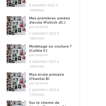
4 novembre 2022 à
18h04min
Mes premières années
d’école (Patrick dC.)
par clodomir
6 septembre 2022 à
18h07min
Modelage ou couture ?
(Cathie V.)
par clodomir
6 septembre 2022 à
18h01min
Mon école primaire
(Chantal B)
par clodomir
6 septembre 2022 à
17h51min
Sur le chemin de