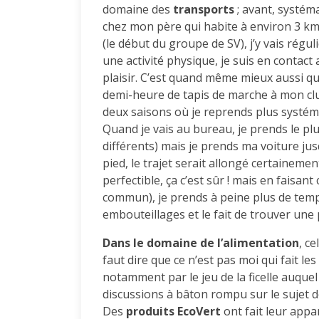
domaine des
transports
; avant, systé
chez mon père qui habite à environ 3 km 
(le début du groupe de SV), j’y vais régu
une activité physique, je suis en contact a
plaisir. C’est quand même mieux aussi q
demi-heure de tapis de marche à mon club
deux saisons où je reprends plus systém
Quand je vais au bureau, je prends le p
différents) mais je prends ma voiture jusqu
pied, le trajet serait allongé certaineme
perfectible, ça c’est sûr ! mais en faisan
commun), je prends à peine plus de temp
embouteillages et le fait de trouver une 
Dans le domaine de l’alimentation
, c
faut dire que ce n’est pas moi qui fait les
notamment par le jeu de la ficelle auquel
discussions à bâton rompu sur le sujet de
Des
produits EcoVert
ont fait leur appa