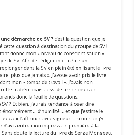
 une démarche de SV ?
c’est la question que je
 cette question à destination du groupe de SV !
étant donné mon « niveau de conscientisation »
pe de SV. Afin de rédiger moi-même un
eplonger dans la SV en plein été en lisant le livre
e, plus que jamais ». J’avoue avoir pris le livre
ndant mon « temps de travail ». J’avais non
cette matière mais aussi de me re-motiver.
reprends donc la feuille de questions.
V ? Et bien, j’aurais tendance à oser dire
ec énormément … d’humilité … et que j’estime le
ouvoir l’affirmer avec vigueur … si un jour j’y
er d’avis entre mon impression première à la
? Sans doute la lecture du livre de Serge Mongeau.