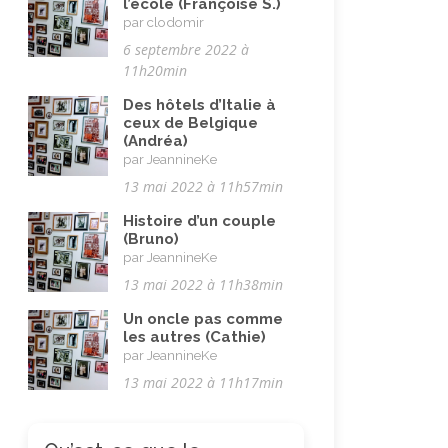
l’école (Françoise S.)
par clodomir
6 septembre 2022 à
11h20min
Des hôtels d’Italie à
ceux de Belgique
(Andréa)
par JeannineKe
13 mai 2022 à 11h57min
Histoire d’un couple
(Bruno)
par JeannineKe
13 mai 2022 à 11h38min
Un oncle pas comme
les autres (Cathie)
par JeannineKe
13 mai 2022 à 11h17min