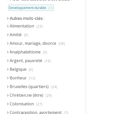
Developpement durable
(21)
Autres mots-clés :
Alimentation
(23)
Amitié
(9)
Amour, mariage, divorce
(58)
Analphabétisme
(5)
Argent, pauvreté
(16)
Belgique
(6)
Bonheur
(13)
Bruxelles (quartiers)
(24)
Chrétien.ne (être)
(29)
Colonisation
(27)
Contraception, avortement
(7)