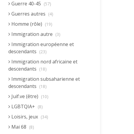
Guerre 40-45
(57)
Guerres autres
(4)
Homme (rôle)
(19)
Immigration autre
(3)
Immigration européenne et
descendants
(23)
Immigration nord africaine et
descendants
(18)
Immigration subsaharienne et
descendants
(18)
Juif.ve (être)
(10)
LGBTQIA+
(8)
Loisirs, jeux
(34)
Mai 68
(8)