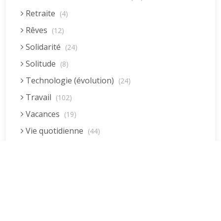
Retraite
(4)
Rêves
(12)
Solidarité
(24)
Solitude
(8)
Technologie (évolution)
(24)
Travail
(102)
Vacances
(19)
Vie quotidienne
(44)
Vieillissement
(20)
Voyages
(38)
Dernières réponses
La fessée (Jacques B.)
par jean pierre