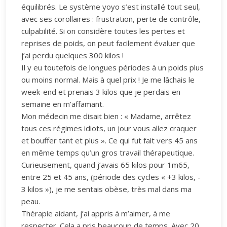
équilibrés. Le système yoyo s’est installé tout seul,
avec ses corollaires : frustration, perte de contrôle,
culpabilité. Si on considère toutes les pertes et
reprises de poids, on peut facilement évaluer que
j’ai perdu quelques 300 kilos !
Il y eu toutefois de longues périodes à un poids plus
ou moins normal. Mais à quel prix ! Je me lâchais le
week-end et prenais 3 kilos que je perdais en
semaine en m’affamant.
Mon médecin me disait bien : « Madame, arrêtez
tous ces régimes idiots, un jour vous allez craquer
et bouffer tant et plus ». Ce qui fut fait vers 45 ans
en même temps qu’un gros travail thérapeutique.
Curieusement, quand j’avais 65 kilos pour 1m65,
entre 25 et 45 ans, (période des cycles « +3 kilos, -
3 kilos »), je me sentais obèse, très mal dans ma
peau.
Thérapie aidant, j’ai appris à m’aimer, à me
respecter. Cela a pris beaucoup de temps. Avec 20