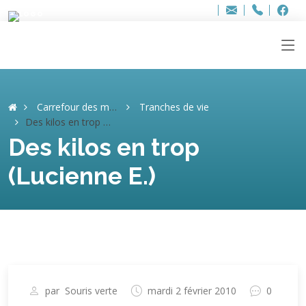
Bur
Adresse
info
..hâthe..
Tel.
Tel.
ag
+32
F
F
e-
mail
:
Carrefour des mémoires
Tranches de vie
Des kilos en trop (Lucienne E.)
Des kilos en trop
(Lucienne E.)
par
Souris verte
mardi 2 février 2010
0