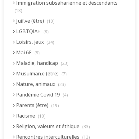
Immigration subsaharienne et descendants
(18)
Juif.ve (être)
(10)
LGBTQIA+
(8)
Loisirs, jeux
(34)
Mai 68
(8)
Maladie, handicap
(23)
Musulman.e (être)
(7)
Nature, animaux
(23)
Pandémie Covid 19
(4)
Parents (être)
(19)
Racisme
(10)
Religion, valeurs et éthique
(33)
Rencontres interculturelles
(13)