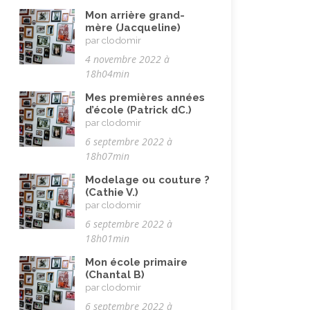
Maladie, handicap
(23)
Mon arrière grand-
mère (Jacqueline)
Musulman.e (être)
(7)
par clodomir
Nature, animaux
(23)
4 novembre 2022 à
18h04min
Pandémie Covid 19
(4)
Mes premières années
Parents (être)
(19)
d’école (Patrick dC.)
par clodomir
Racisme
(10)
6 septembre 2022 à
Religion, valeurs et éthique
(33)
18h07min
Rencontres interculturelles
(13)
Modelage ou couture ?
(Cathie V.)
Retraite
(4)
par clodomir
Rêves
(12)
6 septembre 2022 à
18h01min
Solidarité
(24)
Mon école primaire
Solitude
(8)
(Chantal B)
par clodomir
Technologie (évolution)
(24)
6 septembre 2022 à