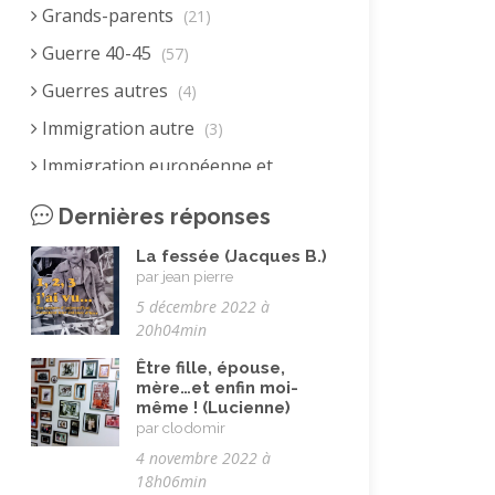
Grands-parents
(21)
Guerre 40-45
(57)
Guerres autres
(4)
Immigration autre
(3)
Immigration européenne et
descendants
(23)
Dernières réponses
Immigration nord africaine et
descendants
La fessée (Jacques B.)
(18)
par jean pierre
Immigration subsaharienne et
5 décembre 2022 à
descendants
(18)
20h04min
Juif.ve (être)
(10)
Être fille, épouse,
mère…et enfin moi-
LGBTQIA+
(8)
même ! (Lucienne)
par clodomir
Loisirs, jeux
(34)
4 novembre 2022 à
Mai 68
(8)
18h06min