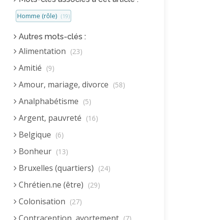
Homme (rôle)
(19)
Autres mots-clés :
Alimentation
(23)
Amitié
(9)
Amour, mariage, divorce
(58)
Analphabétisme
(5)
Argent, pauvreté
(16)
Belgique
(6)
Bonheur
(13)
Bruxelles (quartiers)
(24)
Chrétien.ne (être)
(29)
Colonisation
(27)
Contraception, avortement
(7)