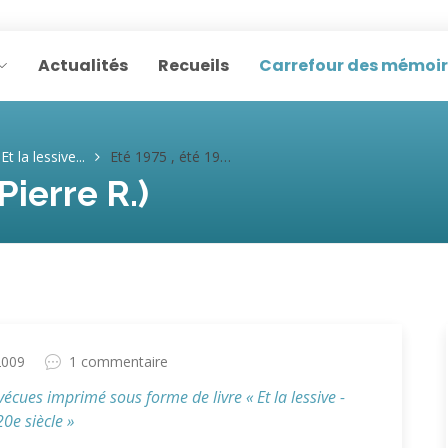
Actualités
Recueils
Carrefour des mémoi
Et la lessive...
Eté 1975 , été 1985 (Pierre R.)
Pierre R.)
2009
1 commentaire
 vécues imprimé sous forme de livre « Et la lessive -
0e siècle »