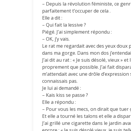
– Depuis la révolution féministe, ce gen
parfaitement t’occuper de cela .
Elle a dit :
– Qui fait la lessive ?
Piégé. J’ai simplement répondu :
– OK, j’y vais.
Le rat me regardait avec des yeux doux p
dans ma gorge. Dans mon dos j’entendais 
J’ai dit au rat : « Je suis désolé, vieux » 
proprement que possible. J’ai fait dispa
m’attendait avec une drôle d’expression s
connaissais pas.
Je lui ai demandé :
– Kais kiss se passe ?
Elle a répondu :
– Pour vous les mecs, on dirait que tuer ç
Et elle a tourné les talons et elle a disp
J’ai grillé une cigarette dans le jardin a
encore : « Je suis désolé vieux, je suis tel