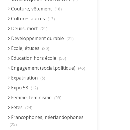
Couture, vêtement
(18)
Cultures autres
(13)
Deuils, mort
(21)
Developpement durable
(21)
Ecole, études
(80)
Education hors école
(56)
Engagement (social,politique)
(46)
Expatriation
(5)
Expo 58
(12)
Femme, féminisme
(99)
Fêtes
(24)
Francophones, néerlandophones
(25)