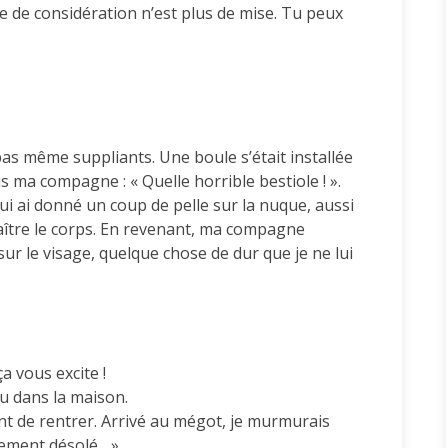
re de considération n’est plus de mise. Tu peux
as même suppliants. Une boule s’était installée
ma compagne : « Quelle horrible bestiole ! ».
et lui ai donné un coup de pelle sur la nuque, aussi
raître le corps. En revenant, ma compagne
ur le visage, quelque chose de dur que je ne lui
a vous excite !
aru dans la maison.
vant de rentrer. Arrivé au mégot, je murmurais
lement désolé... ».