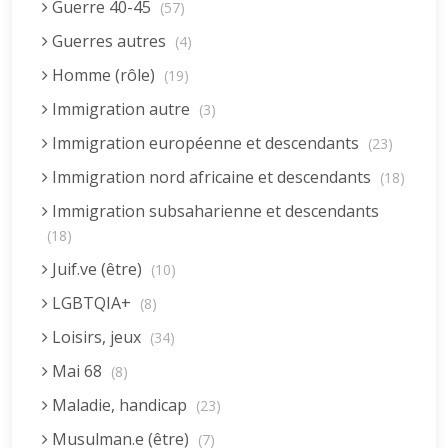
Guerre 40-45
(57)
Guerres autres
(4)
Homme (rôle)
(19)
Immigration autre
(3)
Immigration européenne et descendants
(23)
Immigration nord africaine et descendants
(18)
Immigration subsaharienne et descendants
(18)
Juif.ve (être)
(10)
LGBTQIA+
(8)
Loisirs, jeux
(34)
Mai 68
(8)
Maladie, handicap
(23)
Musulman.e (être)
(7)