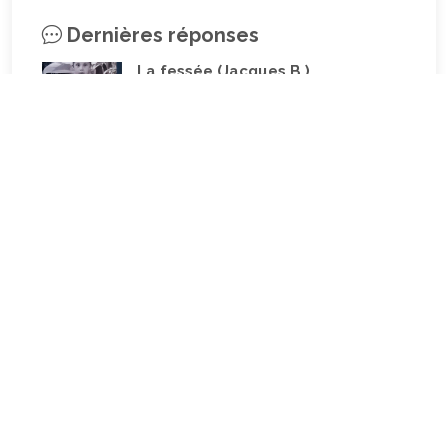
Vie quotidienne
(44)
Dernières réponses
Vieillissement
(20)
La fessée (Jacques B.)
Voyages
(38)
par jean pierre
5 December 2022 at 20:04
Être fille, épouse, mère…et enfin
moi-même ! (Lucienne)
par clodomir
4 November 2022 at 18:06
Mon arrière grand-mère
(Jacqueline)
par clodomir
4 November 2022 at 18:04
Mes premières années d’école
(Patrick dC.)
par clodomir
6 September 2022 at 18:07