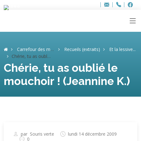
Bure
Adresse
info
..hâthe..
Tel.
Tel.
+32 (
ag
F
F
e-
mail
:
Carrefour des mémoires
Recueils (extraits)
Et la lessive...
Chérie, tu as oublié le mouchoir ! (Jeannine K.)
Chérie, tu as oublié le
mouchoir ! (Jeannine K.)
par
Souris verte
lundi 14 décembre 2009
0