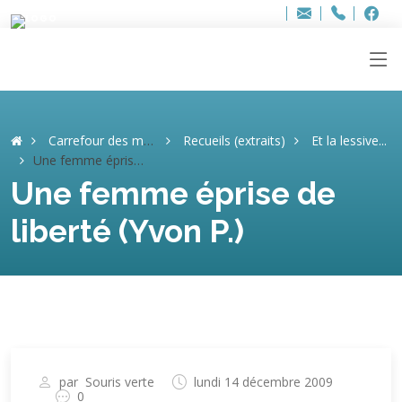
Bur
Adresse
info
..hâthe..
Tel.
Tel.
ag
+32
F
F
e-
mail
:
Carrefour des mémoires
Recueils (extraits)
Et la lessive...
Une femme éprise de liberté (Yvon P.)
Une femme éprise de
liberté (Yvon P.)
par
Souris verte
lundi 14 décembre 2009
0