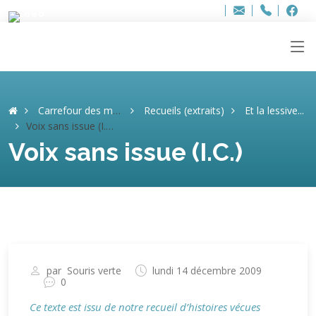
Bur
Adresse
info
..hâthe..
Tel.
Tel.
ag
+32
F
F
e-
mail
:
Carrefour des mémoires
Recueils (extraits)
Et la lessive...
Voix sans issue (I.C.)
Voix sans issue (I.C.)
par
Souris verte
lundi 14 décembre 2009
0
Ce texte est issu de notre recueil d’histoires vécues