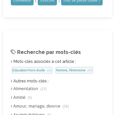
Connexion
|
s’inscrire
|
mot de passe oublié ?
Recherche par mots-clés
Mots-clés associés à cet article :
Education hors école
Femme, féminisme
(56)
(99)
Autres mots-clés :
Alimentation
(23)
Amitié
(9)
Amour, mariage, divorce
(58)
Analphabétisme
(5)