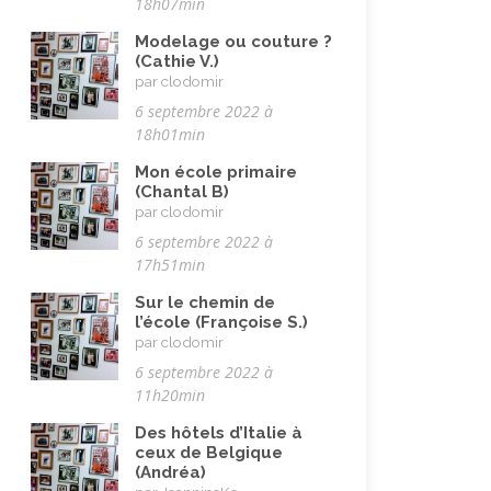
18h07min
Modelage ou couture ?
(Cathie V.)
par clodomir
6 septembre 2022 à
18h01min
Mon école primaire
(Chantal B)
par clodomir
6 septembre 2022 à
17h51min
Sur le chemin de
l’école (Françoise S.)
par clodomir
6 septembre 2022 à
11h20min
Des hôtels d’Italie à
ceux de Belgique
(Andréa)