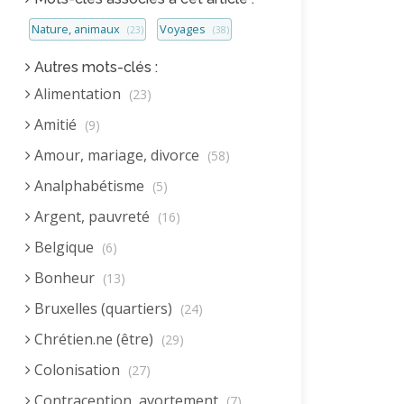
Nature, animaux
Voyages
(23)
(38)
Autres mots-clés :
Alimentation
(23)
Amitié
(9)
Amour, mariage, divorce
(58)
Analphabétisme
(5)
Argent, pauvreté
(16)
Belgique
(6)
Bonheur
(13)
Bruxelles (quartiers)
(24)
Chrétien.ne (être)
(29)
Colonisation
(27)
Contraception, avortement
(7)