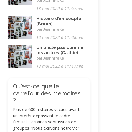
par JeannineKe
13 mai 2022 à 11h57min
Histoire d’un couple
(Bruno)
par JeannineKe
13 mai 2022 à 11h38min
Un oncle pas comme
les autres (Cathie)
par JeannineKe
13 mai 2022 à 11h17min
Qu’est-ce que le
carrefour des mémoires
?
Plus de 600 histoires vécues ayant
un intérêt dépassant le cadre
familial. Certaines sont issues de
groupes "Nous écrivons notre vie"