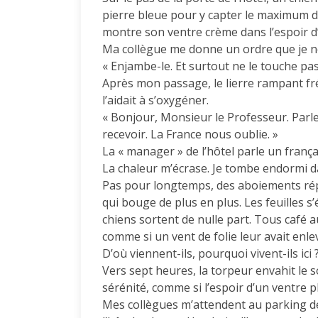
pierre bleue pour y capter le maximum de
montre son ventre crème dans l’espoir d
Ma collègue me donne un ordre que je n
« Enjambe-le. Et surtout ne le touche pas 
Après mon passage, le lierre rampant fré
l’aidait à s’oxygéner.
« Bonjour, Monsieur le Professeur. Parle
recevoir. La France nous oublie. »
La « manager » de l’hôtel parle un françai
La chaleur m’écrase. Je tombe endormi 
Pas pour longtemps, des aboiements répété
qui bouge de plus en plus. Les feuilles s’
chiens sortent de nulle part. Tous café au 
comme si un vent de folie leur avait enle
D’où viennent-ils, pourquoi vivent-ils ici
Vers sept heures, la torpeur envahit le 
sérénité, comme si l’espoir d’un ventre pl
Mes collègues m’attendent au parking de l