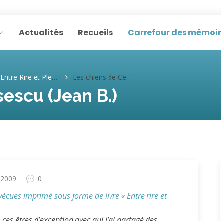
Actualités
Recueils
Carrefour des mémoi
Entre Rire et Pleurer
Les chiens de Ceausescu (Jean B.)
escu (Jean B.)
 2009
0
s vécues imprimé sous forme de livre « Entre rire et
ces êtres d’exception avec qui j’ai partagé des