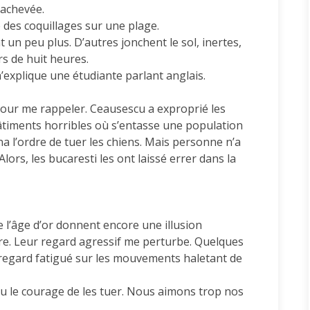
 achevée.
 des coquillages sur une plage.
nt un peu plus. D’autres jonchent le sol, inertes,
s de huit heures.
’explique une étudiante parlant anglais.
e pour me rappeler. Ceausescu a exproprié les
âtiments horribles où s’entasse une population
a l’ordre de tuer les chiens. Mais personne n’a
lors, les bucaresti les ont laissé errer dans la
 l’âge d’or donnent encore une illusion
re. Leur regard agressif me perturbe. Quelques
n regard fatigué sur les mouvements haletant de
eu le courage de les tuer. Nous aimons trop nos