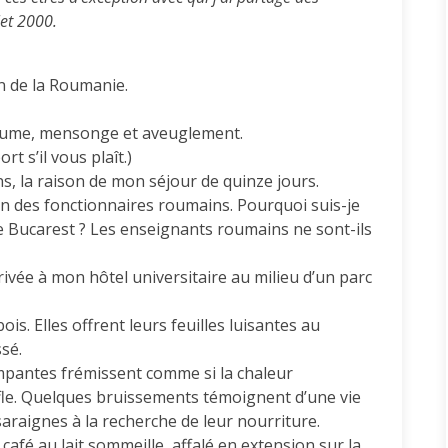
et 2000.
on de la Roumanie.
tume, mensonge et aveuglement.
t s’il vous plaît.)
ns, la raison de mon séjour de quinze jours.
n des fonctionnaires roumains. Pourquoi suis-je
e Bucarest ? Les enseignants roumains ne sont-ils
rivée à mon hôtel universitaire au milieu d’un parc
is. Elles offrent leurs feuilles luisantes au
sé.
ampantes frémissent comme si la chaleur
ffle. Quelques bruissements témoignent d’une vie
raignes à la recherche de leur nourriture.
n café au lait sommeille, affalé en extension sur la