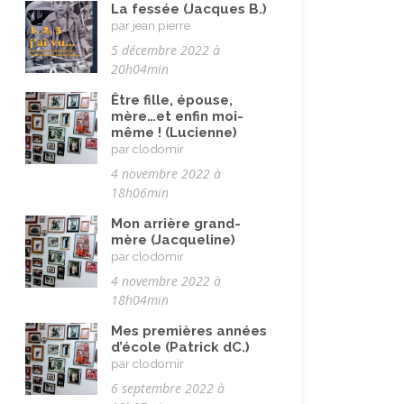
Travail
(102)
La fessée (Jacques B.)
par jean pierre
Vacances
(19)
5 décembre 2022 à
Vie quotidienne
(44)
20h04min
Vieillissement
(20)
Être fille, épouse,
mère…et enfin moi-
même ! (Lucienne)
par clodomir
4 novembre 2022 à
18h06min
Mon arrière grand-
mère (Jacqueline)
par clodomir
4 novembre 2022 à
18h04min
Mes premières années
d’école (Patrick dC.)
par clodomir
6 septembre 2022 à