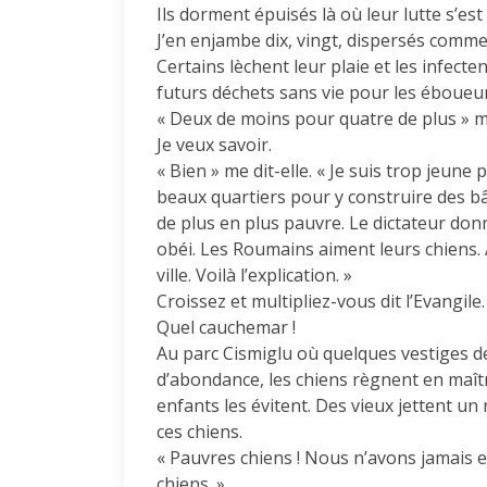
Ils dorment épuisés là où leur lutte s’est
J’en enjambe dix, vingt, dispersés comme
Certains lèchent leur plaie et les infecte
futurs déchets sans vie pour les éboueur
« Deux de moins pour quatre de plus » m
Je veux savoir.
« Bien » me dit-elle. « Je suis trop jeun
beaux quartiers pour y construire des b
de plus en plus pauvre. Le dictateur donn
obéi. Les Roumains aiment leurs chiens. A
ville. Voilà l’explication. »
Croissez et multipliez-vous dit l’Evangile.
Quel cauchemar !
Au parc Cismiglu où quelques vestiges de
d’abondance, les chiens règnent en maît
enfants les évitent. Des vieux jettent u
ces chiens.
« Pauvres chiens ! Nous n’avons jamais 
chiens. »