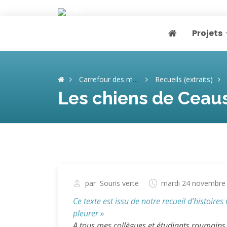
Projets
Page home
Carrefour des mémoires
Recueils (extraits)
Les chiens de Ceaus
par
Souris verte
mardi 24 novembre
Ce texte est issu de notre recueil d’histoire
pleurer »
A tous mes collègues et étudiants roumains, 