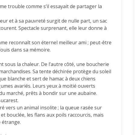
e trouble comme s’il essayait de partager la
heur et à sa pauvreté surgit de nulle part, un sac
tourent. Spectacle surprenant, elle leur donne à
mme reconnaît son éternel meilleur ami ; peut-être
nfouis dans sa mémoire.
t sous la chaleur. De l’autre côté, une boucherie
marchandises. Sa tente déchirée protège du soleil
que blanche et sert de hamac à deux chiens
gumes avariés. Leurs yeux à moitié ouverts
du marché, prêts à bondir sur une aubaine.
Bucarest.
é vers un animal insolite ; la queue rasée sur
et bouclée, les flans aux poils raccourcis, mais
e étrange.