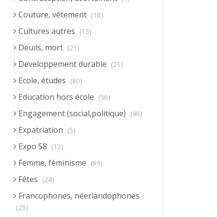
Couture, vêtement
(18)
Cultures autres
(13)
Deuils, mort
(21)
Developpement durable
(21)
Ecole, études
(80)
Education hors école
(56)
Engagement (social,politique)
(46)
Expatriation
(5)
Expo 58
(12)
Femme, féminisme
(99)
Fêtes
(24)
Francophones, néerlandophones
(25)