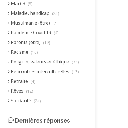
Mai 68
(8)
Maladie, handicap
(23)
Musulman.e (être)
(7)
Pandémie Covid 19
(4)
Parents (être)
(19)
Racisme
(10)
Religion, valeurs et éthique
(33)
Rencontres interculturelles
(13)
Retraite
(4)
Rêves
(12)
Solidarité
(24)
Solitude
(8)
Technologie (évolution)
Dernières réponses
(24)