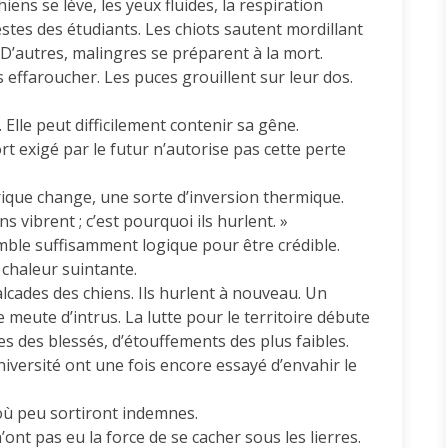
iens se lève, les yeux fluides, la respiration
stes des étudiants. Les chiots sautent mordillant
. D’autres, malingres se préparent à la mort.
s effaroucher. Les puces grouillent sur leur dos.
Elle peut difficilement contenir sa gêne.
t exigé par le futur n’autorise pas cette perte
rique change, une sorte d’inversion thermique.
 vibrent ; c’est pourquoi ils hurlent. »
mble suffisamment logique pour être crédible.
 chaleur suintante.
valcades des chiens. Ils hurlent à nouveau. Un
meute d’intrus. La lutte pour le territoire débute
es des blessés, d’étouffements des plus faibles.
université ont une fois encore essayé d’envahir le
où peu sortiront indemnes.
n’ont pas eu la force de se cacher sous les lierres.