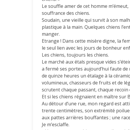
Le souffle amer de cet homme m’émeut, m
souffrance des chiens.
Soudain, une vieille qui survit à son mal
plastique à la main. Quelques chiens l’en
manger.
Etrange ! Dans cette misère digne, la fe
le seul lien avec les jours de bonheur e
Les chiens, toujours les chiens.
Le marché aux étals presque vides s’étein
a fermé ses portes aujourd’hui faute de 
de quinze heures un étalage à la cérami
volumineux, chasseurs de fruits et de lé
scrutent chaque passant, chaque recoin 
Et si les chiens régnaient en maître sur 
Au détour d’une rue, mon regard est attir
trente centimètres, son extrémité poilue 
aux pattes arrières bouffantes ; une rac
Je m’esclaffe.