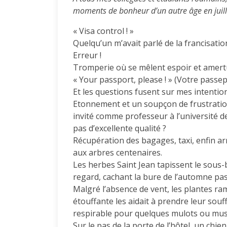
moments de bonheur d’un autre âge en juill
« Visa control ! »
Quelqu’un m’avait parlé de la francisati
Erreur !
Tromperie où se mêlent espoir et amer
« Your passport, please ! » (Votre passepor
Et les questions fusent sur mes intentio
Etonnement et un soupçon de frustratio
invité comme professeur à l’université d
pas d’excellente qualité ?
Récupération des bagages, taxi, enfin ar
aux arbres centenaires.
Les herbes Saint Jean tapissent le sous-bo
regard, cachant la bure de l’automne pas
Malgré l’absence de vent, les plantes r
étouffante les aidait à prendre leur sou
respirable pour quelques mulots ou musa
Sur le pas de la porte de l’hôtel, un chie