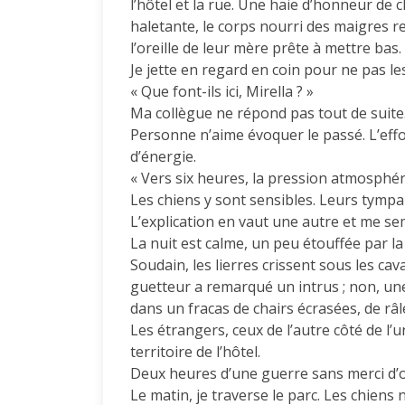
l’hôtel et la rue. Une haie d’honneur de ch
haletante, le corps nourri des maigres re
l’oreille de leur mère prête à mettre bas
Je jette en regard en coin pour ne pas le
« Que font-ils ici, Mirella ? »
Ma collègue ne répond pas tout de suite. 
Personne n’aime évoquer le passé. L’effor
d’énergie.
« Vers six heures, la pression atmosphé
Les chiens y sont sensibles. Leurs tympans
L’explication en vaut une autre et me se
La nuit est calme, un peu étouffée par la
Soudain, les lierres crissent sous les ca
guetteur a remarqué un intrus ; non, une 
dans un fracas de chairs écrasées, de râl
Les étrangers, ceux de l’autre côté de l’
territoire de l’hôtel.
Deux heures d’une guerre sans merci d’
Le matin, je traverse le parc. Les chiens 