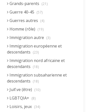
Grands-parents
(21)
Guerre 40-45
(57)
Guerres autres
(4)
Homme (rôle)
(19)
Immigration autre
(3)
Immigration européenne et
descendants
(23)
Immigration nord africaine et
descendants
(18)
Immigration subsaharienne et
descendants
(18)
Juif.ve (être)
(10)
LGBTQIA+
(8)
Loisirs, jeux
(34)