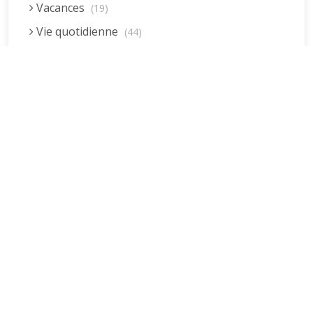
Vacances
(19)
Vie quotidienne
(44)
Vieillissement
(20)
Dernières réponses
La fessée (Jacques B.)
par jean pierre
5 décembre 2022 à 20h04min
Être fille, épouse, mère…et enfin
moi-même ! (Lucienne)
par clodomir
4 novembre 2022 à 18h06min
Mon arrière grand-mère
(Jacqueline)
par clodomir
4 novembre 2022 à 18h04min