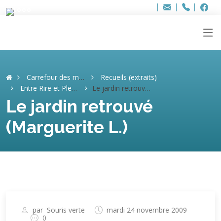
Bur
Adresse
info
..hâthe..
Tel.
Tel.
ag
+32
F
F
e-
mail
:
Carrefour des mémoires
Recueils (extraits)
Entre Rire et Pleurer
Le jardin retrouvé (Marguerite L.)
Le jardin retrouvé
(Marguerite L.)
par
Souris verte
mardi 24 novembre 2009
0