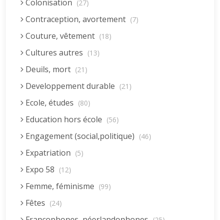
Colonisation
(27)
Contraception, avortement
(7)
Couture, vêtement
(18)
Cultures autres
(13)
Deuils, mort
(21)
Developpement durable
(21)
Ecole, études
(80)
Education hors école
(56)
Engagement (social,politique)
(46)
Expatriation
(5)
Expo 58
(12)
Femme, féminisme
(99)
Fêtes
(24)
Francophones, néerlandophones
(25)