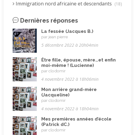
Immigration nord africaine et descendants
(18)
Immigration subsaharienne et descendants
Dernières réponses
(18)
Juif.ve (être)
La fessée (Jacques B.)
(10)
par jean pierre
LGBTQIA+
(8)
5 décembre 2022 à 20h04min
Loisirs, jeux
(34)
Être fille, épouse, mère…et enfin
Mai 68
(8)
moi-même ! (Lucienne)
par clodomir
Maladie, handicap
(23)
4 novembre 2022 à 18h06min
Musulman.e (être)
(7)
Mon arrière grand-mère
Nature, animaux
(23)
(Jacqueline)
par clodomir
Pandémie Covid 19
(4)
4 novembre 2022 à 18h04min
Parents (être)
(19)
Mes premières années d’école
Racisme
(10)
(Patrick dC.)
par clodomir
Religion, valeurs et éthique
(33)