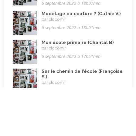
6 septembre 2022 à 18h07min
Rencontres interculturelles
(13)
Modelage ou couture ? (Cathie V.)
Retraite
par clodomir
(4)
6 septembre 2022 à 18h01min
Rêves
(12)
Solidarité
(24)
Mon école primaire (Chantal B)
par clodomir
Solitude
(8)
6 septembre 2022 à 17h51min
Technologie (évolution)
(24)
Travail
(102)
Sur le chemin de l’école (Françoise
S.)
Vacances
(19)
par clodomir
6 septembre 2022 à 11h20min
Vie quotidienne
(44)
Des hôtels d’Italie à ceux de
Vieillissement
(20)
Belgique (Andréa)
Voyages
par JeannineKe
(38)
13 mai 2022 à 11h57min
Histoire d’un couple (Bruno)