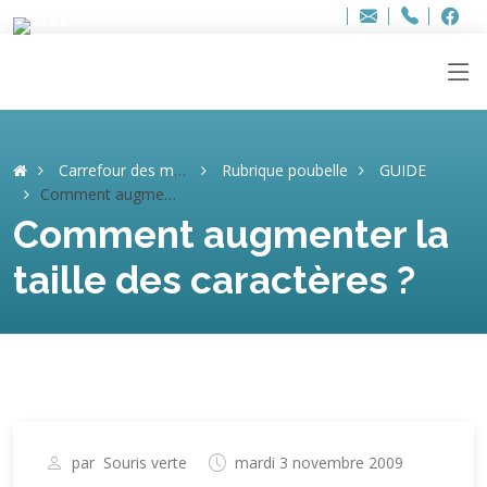
Bur
Adresse
info
..hâthe..
Tel.
Tel.
ag
+32
F
F
e-
mail
:
Carrefour des mémoires
Rubrique poubelle
GUIDE
Comment augmenter la taille des caractères ?
Comment augmenter la
taille des caractères ?
par
Souris verte
mardi 3 novembre 2009