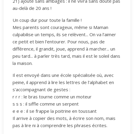
21) ajoute sans ambages : il ne vivra sans doute pas
au-delà de 20 ans !
Un coup dur pour toute la famille !
Mes parents sont courageux, même si Maman
culpabilise un temps, ils se relèvent... On va l’aimer
ce petit et bien l’entourer. Pour nous, pas de
différence, il grandit, joue, apprend à marcher... un
peu tard... à parler très tard, mais il est le soleil dans
la maison.
Il est envoyé dans une école spécialisée où, avec
peine, il apprend à lire les lettres de l’alphabet en
s’accompagnant de gestes :
r r r : le bras tourne comme un moteur
s s s : il siffle comme un serpent
e e e : il se frappe la poitrine en toussant
Il arrive à copier des mots, à écrire son nom, mais
pas à lire ni à comprendre les phrases écrites.