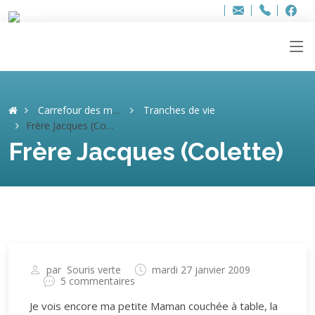
Bur
Adresse
info
..hâthe..
Tel.
Tel.
ag
+32
F
F
e-
mail
:
Carrefour des mémoires
Tranches de vie
Frère Jacques (Colette)
Frère Jacques (Colette)
par
Souris verte
mardi 27 janvier 2009
5 commentaires
Je vois encore ma petite Maman couchée à table, la