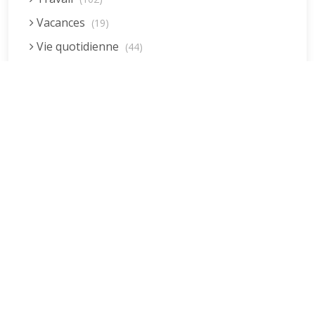
Vacances
(19)
Vie quotidienne
(44)
Vieillissement
(20)
Voyages
(38)
Dernières réponses
La fessée (Jacques B.)
par jean pierre
5 décembre 2022 à 20h04min
Être fille, épouse, mère…et enfin
moi-même ! (Lucienne)
par clodomir
4 novembre 2022 à 18h06min
Mon arrière grand-mère
(Jacqueline)