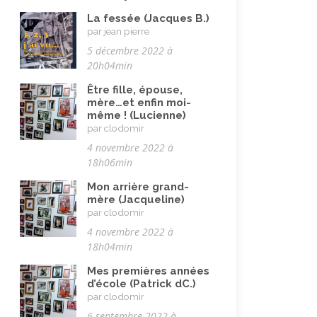
Immigration autre
(3)
La fessée (Jacques B.)
Immigration européenne et
par jean pierre
descendants
(23)
5 décembre 2022 à
20h04min
Immigration nord africaine et
descendants
(18)
Être fille, épouse,
mère…et enfin moi-
Immigration subsaharienne et
même ! (Lucienne)
descendants
(18)
par clodomir
4 novembre 2022 à
Juif.ve (être)
(10)
18h06min
LGBTQIA+
(8)
Mon arrière grand-
Loisirs, jeux
(34)
mère (Jacqueline)
par clodomir
Mai 68
(8)
4 novembre 2022 à
Maladie, handicap
(23)
18h04min
Musulman.e (être)
(7)
Mes premières années
d’école (Patrick dC.)
Nature, animaux
(23)
par clodomir
6 septembre 2022 à