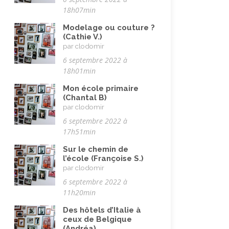
Pandémie Covid 19
(4)
18h07min
Parents (être)
(19)
Modelage ou couture ?
Racisme
(10)
(Cathie V.)
par clodomir
Religion, valeurs et éthique
(33)
6 septembre 2022 à
Rencontres interculturelles
(13)
18h01min
Retraite
(4)
Mon école primaire
(Chantal B)
Rêves
(12)
par clodomir
6 septembre 2022 à
Solidarité
(24)
17h51min
Solitude
(8)
Sur le chemin de
Technologie (évolution)
(24)
l’école (Françoise S.)
par clodomir
Travail
(102)
6 septembre 2022 à
Vacances
(19)
11h20min
Vie quotidienne
(44)
Des hôtels d’Italie à
ceux de Belgique
Vieillissement
(20)
(Andréa)