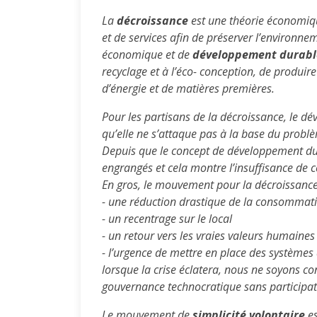
La
décroissance
est une théorie économiqu
et de services afin de préserver l’environn
économique et de
développement durabl
recyclage et à l’éco- conception, de produi
d’énergie et de matières premières.
Pour les partisans de la décroissance, le 
qu’elle ne s’attaque pas à la base du problè
Depuis que le concept de développement dura
engrangés et cela montre l’insuffisance de c
En gros, le mouvement pour la décroissance
- une réduction drastique de la consommati
- un recentrage sur le local
- un retour vers les vraies valeurs humaines :
- l’urgence de mettre en place des systèmes
lorsque la crise éclatera, nous ne soyons c
gouvernance technocratique sans participa
Le mouvement de
simplicité volontaire
es