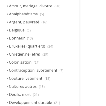
Amour, mariage, divorce
(58)
Analphabétisme
(5)
Argent, pauvreté
(16)
Belgique
(6)
Bonheur
(13)
Bruxelles (quartiers)
(24)
Chrétien.ne (être)
(29)
Colonisation
(27)
Contraception, avortement
(7)
Couture, vêtement
(18)
Cultures autres
(13)
Deuils, mort
(21)
Developpement durable
(21)