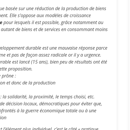
e basée sur une réduction de la production de biens
ement. Elle s’oppose aux modèles de croissance
e
pour lesquels il est possible, grâce notamment au
re autant de biens et de services en consommant moins
développement durable est une mauvaise réponse parce
me et pas de façon assez radicale or il y a urgence.
ble est lancé (15 ans), bien peu de résultats ont été
ette proposition.
 prône :
on et donc de la production
 la solidarité, la proximité, le temps choisi, etc.
 de décision locaux, démocratiques pour éviter que,
onfrontés à la guerre économique totale ou à une
tion
t l’élément plus individuel, c’est le côté « pratique