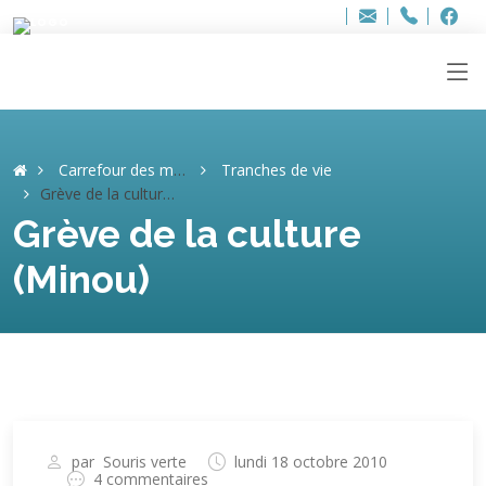
Bur
Adresse
info
..hâthe..
Tel.
Tel.
ag
+32
F
F
e-
mail
:
Carrefour des mémoires
Tranches de vie
Grève de la culture (Minou)
Grève de la culture
(Minou)
par
Souris verte
lundi 18 octobre 2010
4 commentaires