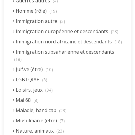
Guerres autres
(4)
Homme (rôle)
(19)
Immigration autre
(3)
Immigration européenne et descendants
(23)
Immigration nord africaine et descendants
(18)
Immigration subsaharienne et descendants
(18)
Juif.ve (être)
(10)
LGBTQIA+
(8)
Loisirs, jeux
(34)
Mai 68
(8)
Maladie, handicap
(23)
Musulman.e (être)
(7)
Nature, animaux
(23)