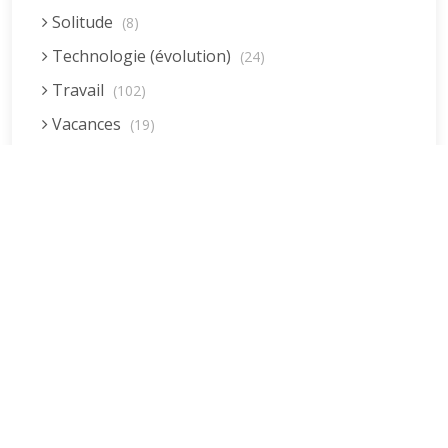
Solitude
(8)
Technologie (évolution)
(24)
Travail
(102)
Vacances
(19)
Vie quotidienne
(44)
Voyages
(38)
Dernières réponses
La fessée (Jacques B.)
par jean pierre
5 décembre 2022 à 20h04min
Être fille, épouse, mère…et enfin
moi-même ! (Lucienne)
par clodomir
4 novembre 2022 à 18h06min