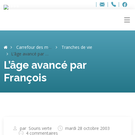
Bur
Adresse
info
..hâthe..
Tel.
Tel.
ag
+32
F
F
e-
mail
:
Carrefour des mémoires
Tranches de vie
L’âge avancé par François
L’âge avancé par
François
par
Souris verte
mardi 28 octobre 2003
4 commentaires