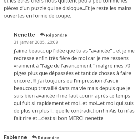
et les êtres chers nous quittent peu à peu comme les
pièces d’un puzzle qui se disloque...Et je reste les mains
ouvertes en forme de coupe.
Nenette
Répondre
31 janvier 2005, 20:09
j’aime beaucoup l’idée que tu as "avancée" .. et je me
redresse enfin très fière de moi car je me ressens
vraiment à "l’âge de l’avancement " malgré mes 70
piges plus que dépassées et tant de choses à faire
encore ; !!! j’ai toujours eu l’impression d’avoir
beaucoup travaillé dans ma vie mais depuis que je
suis bien avancée il me faut courir après ce temps
qui fuit si rapidement et moi...et moi...et moi qui suis
de plus en plus l... quelle contradiction ! mAis tu m’as
fait rire et ...c’est si bon MERCI nenette
Fabienne
Répondre