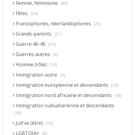
Femme, féminisme
(99)
Fêtes
(24)
Francophones, néerlandophones
(25)
Grands-parents
(21)
Guerre 40-45
(57)
Guerres autres
(4)
Homme (rôle)
(19)
Immigration autre
(3)
Immigration européenne et descendants
(23)
Immigration nord africaine et descendants
(18)
Immigration subsaharienne et descendants
(18)
Juif.ve (être)
(10)
LGBTQIA+
(8)