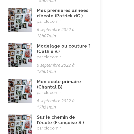
18h04min
Mes premières années
d’école (Patrick dC.)
par clodomir
6 septembre 2022 à
18h07min
Modelage ou couture ?
(Cathie V.)
par clodomir
6 septembre 2022 à
18h01min
Mon école primaire
(Chantal B)
par clodomir
6 septembre 2022 à
17h51min
Sur le chemin de
l’école (Françoise S.)
par clodomir