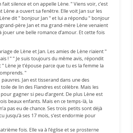
fait silence et on appelle Lène. " Viens voir, c’est
nt Lène a ouvert sa fenêtre. Elle voit Jan sur les
 Lène dit " bonjour Jan " et lui a répondu " bonjour
on grand-père Jan et ma grand-mère Lène venaient
à jouer une belle romance d’amour. Et cette fois
riage de Lène et Jan. Les amies de Lène riaient "
iais ! " " Je suis toujours du même avis, répondit
it " Lène je t’épouse parce que tu es la femme la
 comprends. "
ès pauvres. Jan est tisserand dans une des
oile de lin des Flandres est célèbre. Mais les
r pour gagner si peu d’argent. De plus Lène est
ois beaux enfants. Mais en ce temps-là, la
 n’a pas eu de chance. Ses trois petits sont déjà
cu jusqu’à ses 17 mois, s’est endormie pour
rième fois. Elle va à l’église et se prosterne