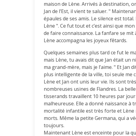
maison de Lène. Arrivés à destination, on 
Jan de l’Est, il vient te saluer. " Maintena
épaules de ses amis. Le silence est total.
Lène ". Ce fut tout et c’est ainsi que m
de faire connaissance. La fanfare se mit 
Lène accompagna les joyeux fêtards.
Quelques semaines plus tard ce fut le ma
mais Lène, tu avais dit que Jan était un n
ma grand-mère, mais je l’aime. " Et Jan d
plus intelligente de la ville, toi seule me
Lène et Jan ont unis leur vie. Ils sont tr
nombreuses usines de Flandres. La belle t
tisserands travaillent 10 heures par jou
malheureuse. Elle a donné naissance à tr
mortalité infantile est très forte et Lène
morts. Même la petite Germana, qui a vé
toujours.
Maintenant Lène est enceinte pour la quat