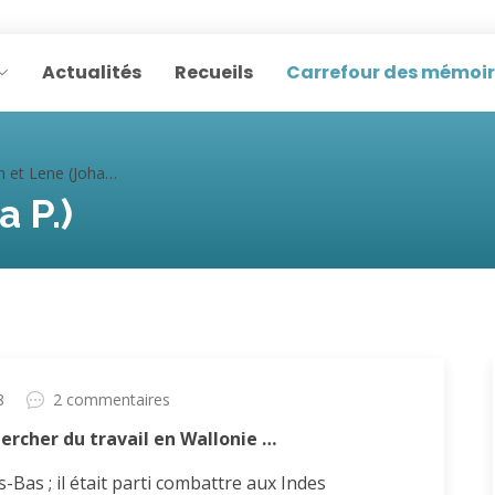
Actualités
Recueils
Carrefour des mémoi
 et Lene (Johanna P.)
 P.)
8
2 commentaires
ercher du travail en Wallonie …
-Bas ; il était parti combattre aux Indes