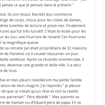
jamais ce que je peinais dans le présent. "
nce. Ils ont réussi. Bientôt leur commerce
linge de corps, tissus pour les robes de dames,
ême lunettes de lecture et pince-nez. Finalement
res qui fut très lucratif. C’était la mode pour les
our du cou, une fourrure de renard. Ces fourrures
t la magnifique queue.
de sa retraite Jan était propriétaire de 32 maisons
le de Flandres où il voulait retourner un jour.
lle vieillesse. Après sa réussite commerciale, il
res, devenue une grande et belle ville. Il a vécu
é de tous.
rêve et mes pleurs réveillèrent ma petite famille.
ison de mon chagrin. J’ai répondu " je pleure
it que ce n’était qu’un rêve et non la réalité.
us parvenait " Père décédé ". Mes parents se
 père de maman ou d’Eduard père de papa. En se