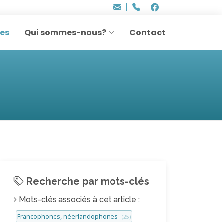
Bureau - Sylvie Ler
Adresse
info
..hâthe..
Tel.
Tel.
agesettransmissio
+32 (0)2 514 45 61
Facebook
Facebook
e-
mail
res
Qui sommes-nous?
Contact
:
Recherche par mots-clés
Mots-clés associés à cet article :
Francophones, néerlandophones
(25)