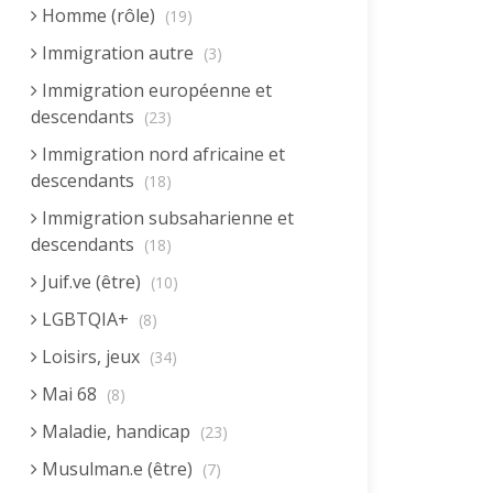
Homme (rôle)
(19)
Immigration autre
(3)
Immigration européenne et
descendants
(23)
Immigration nord africaine et
descendants
(18)
Immigration subsaharienne et
descendants
(18)
Juif.ve (être)
(10)
LGBTQIA+
(8)
Loisirs, jeux
(34)
Mai 68
(8)
Maladie, handicap
(23)
Musulman.e (être)
(7)