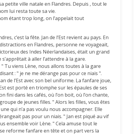
a petite ville natale en Flandres. Depuis , tout le
nom lui resta toute sa vie.
om étant trop long, on l’appelait tout
dres, c’est la fête. Jan de l’Est revient au pays. En
 distractions en Flandres, personne ne voyageait,
 victorieux des Indes Néerlandaises, était un grand
s’apprêtait à aller l’attendre à la gare.
 " Tu viens Lène, nous allons toutes à la gare
n disant : " je ne me dérange pas pour ce niais ".
Jan de l’Est avec son bel uniforme. La fanfare joue,
l’Est est porté en triomphe sur les épaules de ses
 on fini dans les cafés, où l’on boit, où l’on chante,
groupe de jeunes filles. " Alors les filles, vous êtes
 a une qui n’a pas voulu nous accompagner. Elle
dérangeait pas pour un niais. " Jan est piqué au vif
tous ensemble voir Lène. " Cela amuse tout le
se reforme fanfare en tête et on part vers la