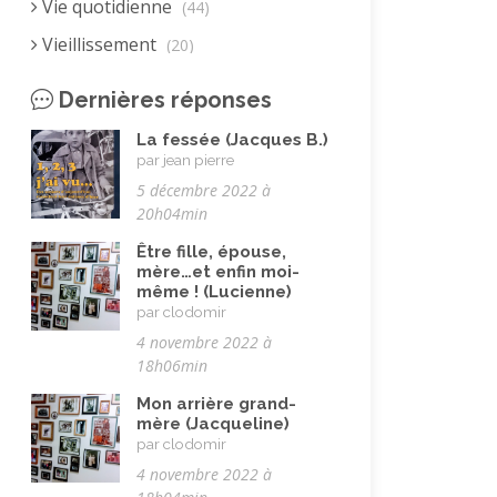
Vie quotidienne
(44)
Vieillissement
(20)
Voyages
(38)
Dernières réponses
La fessée (Jacques B.)
par jean pierre
5 décembre 2022 à
20h04min
Être fille, épouse,
mère…et enfin moi-
même ! (Lucienne)
par clodomir
4 novembre 2022 à
18h06min
Mon arrière grand-
mère (Jacqueline)
par clodomir
4 novembre 2022 à