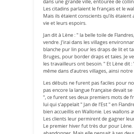
dans une grande ville, entourée de colli
Les citadins parlaient le français et le 
Mais ils étaient conscients qu’ils étaient
vie et leurs espoirs.
Jan dit à Lène : " la belle toile de Flandre
vendre. J’irai dans les villages environn
blanche pur lin pour les draps de lit et tai
Bruges, pour border draps et taies. Je ve
les travailleurs ont besoin. " Et Lène dit :
même dans d’autres villages, ainsi notre
Les débuts ne furent pas faciles pour nos
pas encore la langue française devait se 
", ce furent ses deux premiers mots de fran
lui qui s’appelait " Jan de l’Est " en Flandr
bien accueillis en Wallonie. Les wallons 
Les clients leur permirent de gagner leu
Le premier hiver fut très dur pour Lène. 
abandonner. Mais elle pensait à ses deux 