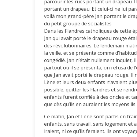
parcourir les rues portant un drapeau. Il 
portant un drapeau. Et celui-ci ne lui par
voilà mon grand-père Jan portant le drape
du petit groupe de socialistes.
Dans les Flandres catholiques de cette épo
Jan qui avait porté le drapeau rouge ét
des révolutionnaires. Le lendemain mat
la veille, et se présenta comme d’habitude 
congédié. Jan n’était nullement inquiet, il
partout où il se présenta, on refusa de l
que Jan avait porté le drapeau rouge. Il n’
Lène et leurs deux enfants n’avaient plus
possible, quitter les Flandres et se rend
enfants furent confiés à des oncles et 
que dès qu’ils en auraient les moyens ils 
Ce matin, Jan et Lène sont partis en train
enfants, sans travail, sans logement et av
iraient, ni ce qu’ils feraient. Ils ont voya