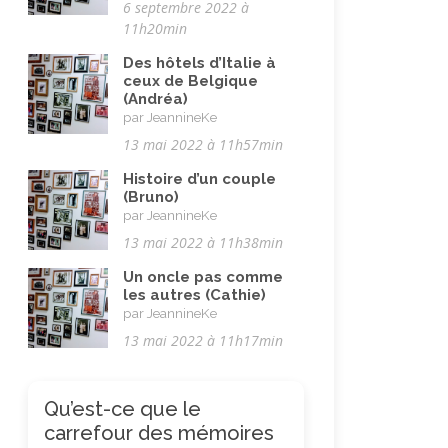
6 septembre 2022 à
11h20min
Des hôtels d’Italie à
ceux de Belgique
(Andréa)
par JeannineKe
13 mai 2022 à 11h57min
Histoire d’un couple
(Bruno)
par JeannineKe
13 mai 2022 à 11h38min
Un oncle pas comme
les autres (Cathie)
par JeannineKe
13 mai 2022 à 11h17min
Qu’est-ce que le
carrefour des mémoires