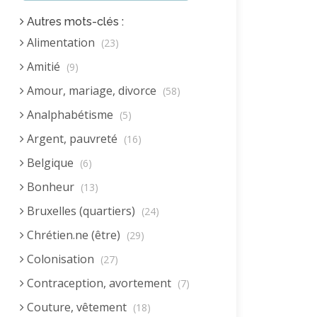
Autres mots-clés :
Alimentation
(23)
Amitié
(9)
Amour, mariage, divorce
(58)
Analphabétisme
(5)
Argent, pauvreté
(16)
Belgique
(6)
Bonheur
(13)
Bruxelles (quartiers)
(24)
Chrétien.ne (être)
(29)
Colonisation
(27)
Contraception, avortement
(7)
Couture, vêtement
(18)