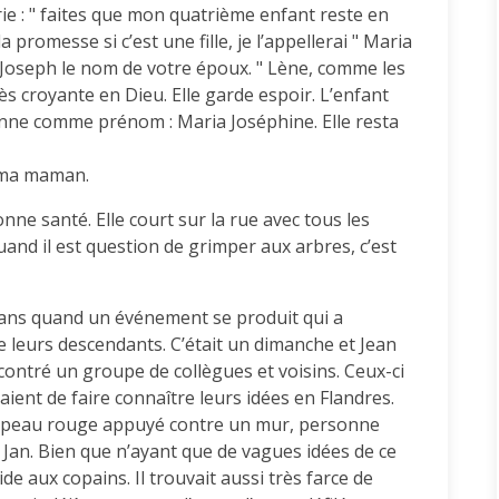
e : " faites que mon quatrième enfant reste en
a promesse si c’est une fille, je l’appellerai " Maria
 Joseph le nom de votre époux. " Lène, comme les
ès croyante en Dieu. Elle garde espoir. L’enfant
 donne comme prénom : Maria Joséphine. Elle resta
 ma maman.
nne santé. Elle court sur la rue avec tous les
quand il est question de grimper aux arbres, c’est
 3 ans quand un événement se produit qui a
 de leurs descendants. C’était un dimanche et Jean
contré un groupe de collègues et voisins. Ceux-ci
aient de faire connaître leurs idées en Flandres.
r drapeau rouge appuyé contre un mur, personne
t Jan. Bien que n’ayant que de vagues idées de ce
aide aux copains. Il trouvait aussi très farce de