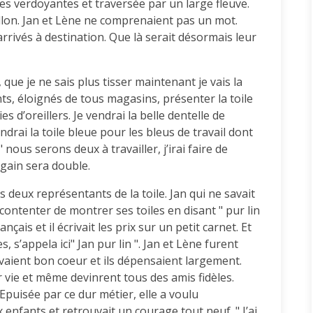
nes verdoyantes et traversée par un large fleuve.
wallon. Jan et Lène ne comprenaient pas un mot.
 arrivés à destination. Que là serait désormais leur
s, que je ne sais plus tisser maintenant je vais la
ants, éloignés de tous magasins, présenter la toile
es d’oreillers. Je vendrai la belle dentelle de
ndrai la toile bleue pour les bleus de travail dont
 " nous serons deux à travailler, j’irai faire de
 gain sera double.
 deux représentants de la toile. Jan qui ne savait
contenter de montrer ses toiles en disant " pur lin
çais et il écrivait les prix sur un petit carnet. Et
es, s’appela ici" Jan pur lin ". Jan et Lène furent
avaient bon coeur et ils dépensaient largement.
r vie et même devinrent tous des amis fidèles.
Epuisée par ce dur métier, elle a voulu
enfants et retrouvait un courage tout neuf. " J’ai