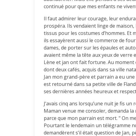
continué pour que mes enfants ne vivent 
Il faut admirer leur courage, leur endura
prospéra. Ils vendaient linge de maison, 
tissus pour les costumes d’hommes. Et m
ils essayèrent aussi le commerce de fourru
dames, de porter sur les épaules et aut
avaient même la tête aux yeux de verre e
Lène et jan ont fait fortune. Au moment 
dont deux cafés, acquis dans sa ville nata
Jan mon grand-père et parrain a eu une be
est retourné dans sa petite ville de Fland
ses dernières années heureux et respect
J’avais cinq ans lorsqu’une nuit je fis un 
Maman venue me consoler, demanda la ra
parce que mon parrain est mort. " On me d
Pourtant le lendemain un télégramme no
demandèrent s’il était question de Jan,