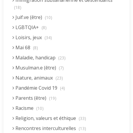
Immigration subsaharienne et descendants
(18)
Juif.ve (être)
(10)
LGBTQIA+
(8)
Loisirs, jeux
(34)
Mai 68
(8)
Maladie, handicap
(23)
Musulman.e (être)
(7)
Nature, animaux
(23)
Pandémie Covid 19
(4)
Parents (être)
(19)
Racisme
(10)
Religion, valeurs et éthique
(33)
Rencontres interculturelles
(13)