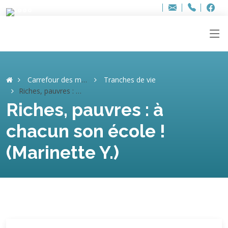
Bur
Adresse
info
..hâthe..
Tel.
Tel.
ag
+32
F
F
e-
mail
:
Carrefour des mémoires
Tranches de vie
Riches, pauvres : à chacun son école ! (Marinette Y.)
Riches, pauvres : à
chacun son école !
(Marinette Y.)