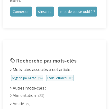
inscrire.
Connexion
|
s’inscrire
|
mot de passe oublié ?
Recherche par mots-clés
Mots-clés associés à cet article :
Argent, pauvreté
Ecole, études
(16)
(80)
Autres mots-clés :
Alimentation
(23)
Amitié
(9)