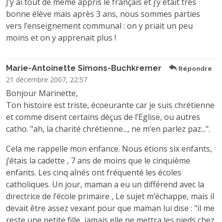
J’y ai tout de même appris le français et j’y était très
bonne élève mais après 3 ans, nous sommes parties
vers l’enseignement communal : on y priait un peu
moins et on y apprenait plus !
Marie-Antoinette Simons-Buchkremer
Répondre
21 décembre 2007, 22:57
Bonjour Marinette,
Ton histoire est triste, écoeurante car je suis chrétienne
et comme disent certains déçus de l’Eglise, ou autres
catho. "ah, la charité chrétienne..., ne m’en parlez paz...".
Cela me rappelle mon enfance. Nous étions six enfants,
j’étais la cadette , 7 ans de moins que le cinquième
enfants. Les cinq aînés ont fréquenté les écoles
catholiques. Un jour, maman a eu un différend avec la
directrice de l’école primaire , Le sujet m’échappe, mais il
devait être assez vexant pour que maman lui dise : "il me
reste une petite fille, jamais elle ne mettra les pieds chez