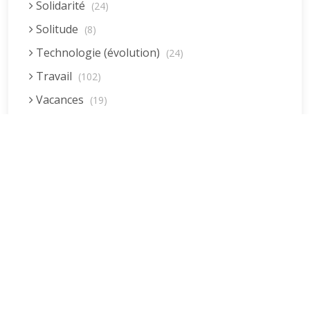
Solidarité
(24)
Solitude
(8)
Technologie (évolution)
(24)
Travail
(102)
Vacances
(19)
Vie quotidienne
(44)
Voyages
(38)
Dernières réponses
La fessée (Jacques B.)
par jean pierre
5 décembre 2022 à 20h04min
Être fille, épouse, mère…et enfin
moi-même ! (Lucienne)
par clodomir