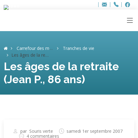
Bur
Adresse
info
..hâthe..
Tel.
Tel.
ag
+32
F
F
e-
mail
:
Carrefour des mémoires
Tranches de vie
Les âges de la retraite (Jean P., 86 ans)
Les âges de la retraite
(Jean P., 86 ans)
par
Souris verte
samedi 1er septembre 2007
4 commentaires