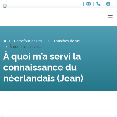
Bur
Adresse
info
..hâthe..
Tel.
Tel.
ag
+32
F
F
e-
mail
:
Carrefour des mémoires
Tranches de vie
À quoi m’a servi la connaissance du néerlandais (Jean)
À quoi m’a servi la
connaissance du
néerlandais (Jean)