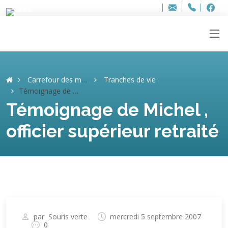
Bur
Adresse
info
..hâthe..
Tel.
Tel.
ag
+32
F
F
e-
mail
:
Carrefour des mémoires
Tranches de vie
Témoignage de Michel , officier supérieur retraité
Témoignage de Michel ,
officier supérieur retraité
par
Souris verte
mercredi 5 septembre 2007
0