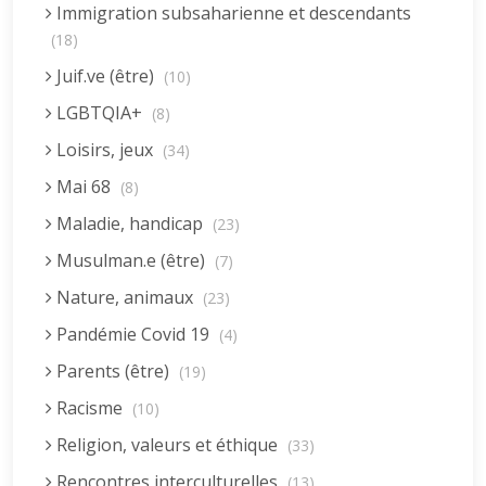
Immigration subsaharienne et descendants
(18)
Juif.ve (être)
(10)
LGBTQIA+
(8)
Loisirs, jeux
(34)
Mai 68
(8)
Maladie, handicap
(23)
Musulman.e (être)
(7)
Nature, animaux
(23)
Pandémie Covid 19
(4)
Parents (être)
(19)
Racisme
(10)
Religion, valeurs et éthique
(33)
Rencontres interculturelles
(13)