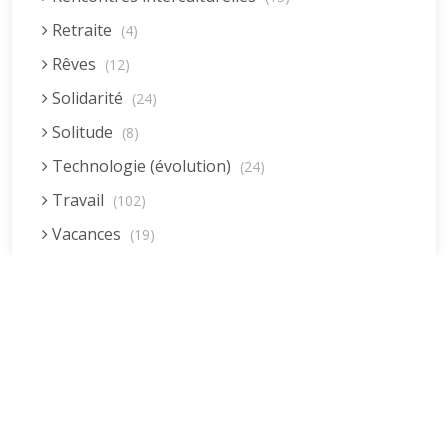
Retraite
(4)
Rêves
(12)
Solidarité
(24)
Solitude
(8)
Technologie (évolution)
(24)
Travail
(102)
Vacances
(19)
Vie quotidienne
(44)
Vieillissement
(20)
Voyages
(38)
Dernières réponses
La fessée (Jacques B.)
par jean pierre