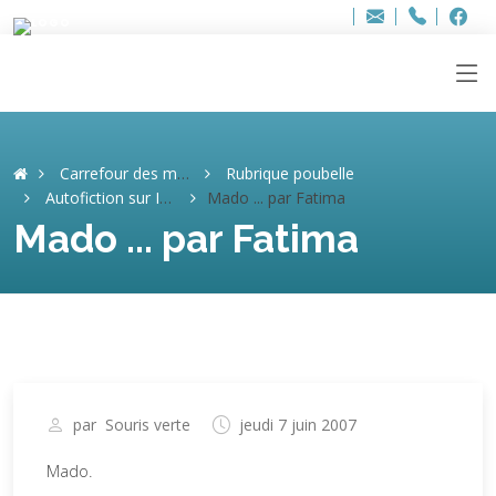
Bur
Adresse
info
..hâthe..
Tel.
Tel.
ag
+32
F
F
e-
mail
:
Carrefour des mémoires
Rubrique poubelle
Autofiction sur Internet. (ARCHIVES)
Mado ... par Fatima
Mado ... par Fatima
par
Souris verte
jeudi 7 juin 2007
Mado.