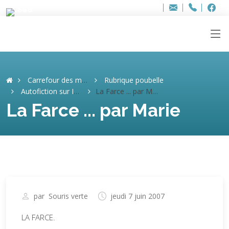
Bur
Adresse
info
..hâthe..
Tel.
Tel.
ag
+32
F
F
e-
mail
:
Carrefour des mémoires
Rubrique poubelle
Autofiction sur Internet. (ARCHIVES)
La Farce ... par Marie
La Farce ... par Marie
par
Souris verte
jeudi 7 juin 2007
LA FARCE.