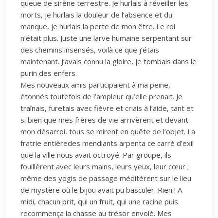
queue de sirène terrestre. Je hurlais à réveiller les
morts, je hurlais la douleur de l’absence et du
manque, je hurlais la perte de mon être. Le roi
n’était plus. Juste une larve humaine serpentant sur
des chemins insensés, voilà ce que j’étais
maintenant. J’avais connu la gloire, je tombais dans le
purin des enfers.
Mes nouveaux amis participaient à ma peine,
étonnés toutefois de l’ampleur qu’elle prenait. Je
traînais, furetais avec fièvre et criais à l’aide, tant et
si bien que mes frères de vie arrivèrent et devant
mon désarroi, tous se mirent en quête de l’objet. La
fratrie entièredes mendiants arpenta ce carré d’exil
que la ville nous avait octroyé. Par groupe, ils
fouillèrent avec leurs mains, leurs yeux, leur cœur ;
même des yogis de passage méditèrent sur le lieu
de mystère où le bijou avait pu basculer. Rien ! A
midi, chacun prit, qui un fruit, qui une racine puis
recommença la chasse au trésor envolé. Mes