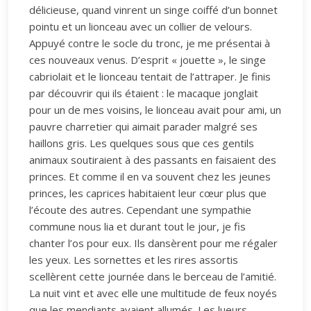
délicieuse, quand vinrent un singe coiffé d’un bonnet
pointu et un lionceau avec un collier de velours.
Appuyé contre le socle du tronc, je me présentai à
ces nouveaux venus. D’esprit « jouette », le singe
cabriolait et le lionceau tentait de l’attraper. Je finis
par découvrir qui ils étaient : le macaque jonglait
pour un de mes voisins, le lionceau avait pour ami, un
pauvre charretier qui aimait parader malgré ses
haillons gris. Les quelques sous que ces gentils
animaux soutiraient à des passants en faisaient des
princes. Et comme il en va souvent chez les jeunes
princes, les caprices habitaient leur cœur plus que
l’écoute des autres. Cependant une sympathie
commune nous lia et durant tout le jour, je fis
chanter l’os pour eux. Ils dansèrent pour me régaler
les yeux. Les sornettes et les rires assortis
scellèrent cette journée dans le berceau de l’amitié.
La nuit vint et avec elle une multitude de feux noyés
que les mendiants avaient allumés. Les lueurs