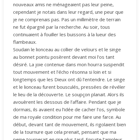
nouveaux amis ne ménageaient pas leur peine,
cependant je notais dans leur regard, une peur que
je ne comprenais pas. Pas un millimètre de terrain
ne fut épargné par la recherche. Au soir, tous
continuaient à fouiller les buissons à la lueur des
flambeaux.
Soudain le lionceau au collier de velours et le singe
au bonnet pointu posèrent devant moi l’os tant
désiré. La joie contenue dans mon hourra suspendit
tout mouvement et l’écho résonna si loin et si
longtemps que les Dieux ont dû l’entendre. Le singe
et le lionceau furent bousculés, pressées de révéler
le lieu de la découverte. Le soupçon planait. Alors ils
avouèrent les dessous de l’affaire. Pendant que je
dormais, ils avaient eu l’idée de cacher l’os, symbole
de ma royale condition pour me faire une farce. Au
début, devant tant de mouvement, ils rigolaient bien
de la tournure que cela prenait, pensant que ma
peine tournerait en rire plus tard. Ensuite l’ampleur