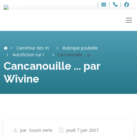
Bur
Adresse
info
..hâthe..
Tel.
Tel.
ag
+32
F
F
e-
mail
:
Carrefour des mémoires
Rubrique poubelle
Autofiction sur Internet. (ARCHIVES)
Cancanouille ... par Wivine
Cancanouille ... par
Wivine
par
Souris verte
jeudi 7 juin 2007