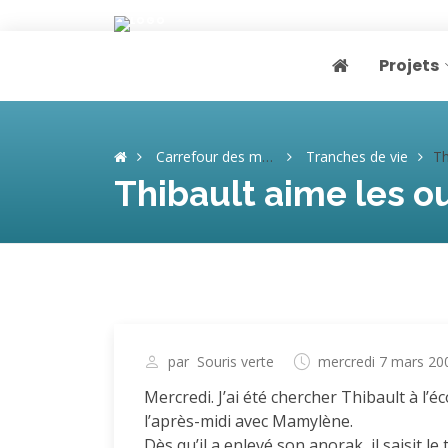
Projets
Page home
Carrefour des mémoires
Tranches de vie
Thib
Thibault aime les ou
par
Souris verte
mercredi 7 mars 20
Mercredi. J’ai été chercher Thibault à l’éc
l’après-midi avec Mamylène.
Dès qu’il a enlevé son anorak, il saisit l