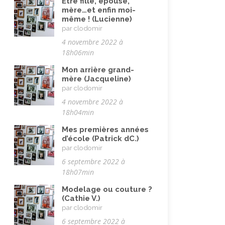
Musulman.e (être)
(7)
Être fille, épouse,
mère…et enfin moi-
Nature, animaux
(23)
même ! (Lucienne)
par clodomir
Pandémie Covid 19
(4)
4 novembre 2022 à
Parents (être)
(19)
18h06min
Racisme
(10)
Mon arrière grand-
mère (Jacqueline)
Religion, valeurs et éthique
(33)
par clodomir
4 novembre 2022 à
Rencontres interculturelles
(13)
18h04min
Retraite
(4)
Mes premières années
Rêves
(12)
d’école (Patrick dC.)
par clodomir
Solidarité
(24)
6 septembre 2022 à
Solitude
(8)
18h07min
Technologie (évolution)
(24)
Modelage ou couture ?
(Cathie V.)
Travail
(102)
par clodomir
6 septembre 2022 à
Vacances
(19)