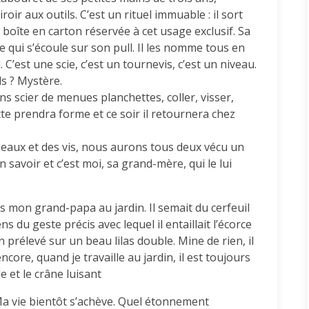
roir aux outils. C’est un rituel immuable : il sort
 boîte en carton réservée à cet usage exclusif. Sa
ve qui s’écoule sur son pull. Il les nomme tous en
’est une scie, c’est un tournevis, c’est un niveau.
ls ? Mystère.
 scier de menues planchettes, coller, visser,
ette prendra forme et ce soir il retournera chez
peaux et des vis, nous aurons tous deux vécu un
savoir et c’est moi, sa grand-mère, qui le lui
ais mon grand-papa au jardin. Il semait du cerfeuil
ns du geste précis avec lequel il entaillait l’écorce
 prélevé sur un beau lilas double. Mine de rien, il
core, quand je travaille au jardin, il est toujours
e et le crâne luisant
 Ma vie bientôt s’achève. Quel étonnement