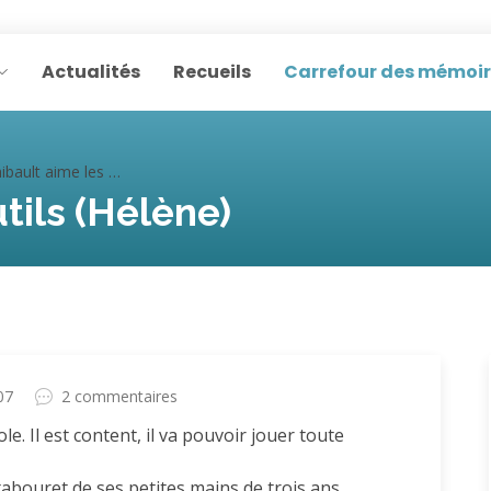
Actualités
Recueils
Carrefour des mémoi
ault aime les outils (Hélène)
tils (Hélène)
07
2 commentaires
ole. Il est content, il va pouvoir jouer toute
e tabouret de ses petites mains de trois ans,