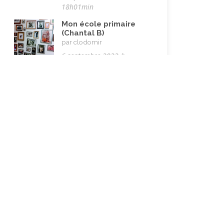
18h01min
Vie quotidienne
(44)
Mon école primaire
Vieillissement
(20)
(Chantal B)
par clodomir
Voyages
(38)
6 septembre 2022 à
17h51min
Sur le chemin de
l’école (Françoise S.)
par clodomir
6 septembre 2022 à
11h20min
Des hôtels d’Italie à
ceux de Belgique
(Andréa)
par JeannineKe
13 mai 2022 à 11h57min
Histoire d’un couple
(Bruno)
par JeannineKe