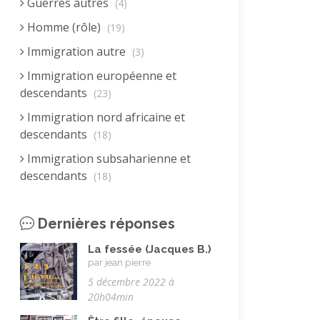
Guerres autres
(4)
Homme (rôle)
(19)
Immigration autre
(3)
Immigration européenne et
descendants
(23)
Immigration nord africaine et
descendants
(18)
Immigration subsaharienne et
descendants
(18)
Juif.ve (être)
(10)
Dernières réponses
LGBTQIA+
(8)
Loisirs, jeux
(34)
La fessée (Jacques B.)
par jean pierre
Mai 68
(8)
5 décembre 2022 à
Maladie, handicap
20h04min
(23)