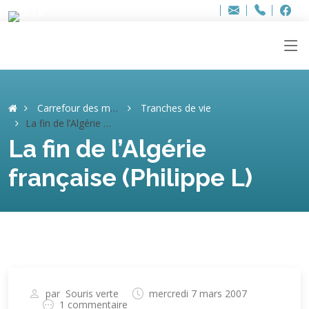
Bur
Adresse
info
..hâthe..
Tel.
Tel.
ag
+32
F
F
e-
mail
:
Carrefour des mémoires
Tranches de vie
La fin de l’Algérie française (Philippe L)
La fin de l’Algérie
française (Philippe L)
par
Souris verte
mercredi 7 mars 2007
1 commentaire