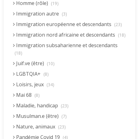
Homme (rôle)
(19)
Immigration autre
(3)
Immigration européenne et descendants
(23)
Immigration nord africaine et descendants
(18)
Immigration subsaharienne et descendants
(18)
Juif.ve (être)
(10)
LGBTQIA+
(8)
Loisirs, jeux
(34)
Mai 68
(8)
Maladie, handicap
(23)
Musulman.e (être)
(7)
Nature, animaux
(23)
Pandémie Covid 19
(4)