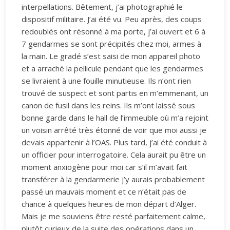
interpellations. Bêtement, j’ai photographié le
dispositif militaire. J’ai été vu. Peu après, des coups
redoublés ont résonné à ma porte, j’ai ouvert et 6 à
7 gendarmes se sont précipités chez moi, armes à
la main. Le gradé s’est saisi de mon appareil photo
et a arraché la pellicule pendant que les gendarmes
se livraient à une fouille minutieuse. Ils n’ont rien
trouvé de suspect et sont partis en m’emmenant, un
canon de fusil dans les reins. Ils m’ont laissé sous
bonne garde dans le hall de l’immeuble où m’a rejoint
un voisin arrêté très étonné de voir que moi aussi je
devais appartenir à l’OAS. Plus tard, j’ai été conduit à
un officier pour interrogatoire. Cela aurait pu être un
moment anxiogène pour moi car s’il m’avait fait
transférer à la gendarmerie j’y aurais probablement
passé un mauvais moment et ce n’était pas de
chance à quelques heures de mon départ d’Alger.
Mais je me souviens être resté parfaitement calme,
plutôt curieux de la suite des opérations dans un