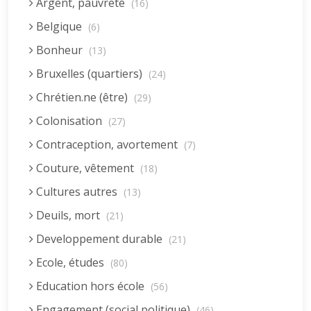
Argent, pauvreté
(16)
Belgique
(6)
Bonheur
(13)
Bruxelles (quartiers)
(24)
Chrétien.ne (être)
(29)
Colonisation
(27)
Contraception, avortement
(7)
Couture, vêtement
(18)
Cultures autres
(13)
Deuils, mort
(21)
Developpement durable
(21)
Ecole, études
(80)
Education hors école
(56)
Engagement (social,politique)
(46)