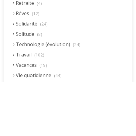
Retraite
(4)
Rêves
(12)
Solidarité
(24)
Solitude
(8)
Technologie (évolution)
(24)
Travail
(102)
Vacances
(19)
Vie quotidienne
(44)
Vieillissement
(20)
Voyages
(38)
Dernières réponses
La fessée (Jacques B.)
par jean pierre