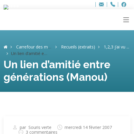
Bur
Adresse
info
..hâthe..
Tel.
Tel.
ag
+32
F
F
e-
mail
:
Carrefour des mémoires
Recueils (extraits)
1,2,3 j’ai vu ...
Un lien d’amitié entre générations (Manou)
Un lien d’amitié entre
générations (Manou)
par
Souris verte
mercredi 14 février 2007
3 commentaires