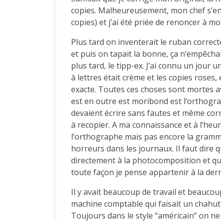
copies. Malheureusement, mon chef s’en e
copies) et j’ai été priée de renoncer à m
Plus tard on inventerait le ruban correcte
et puis on tapait la bonne, ça n’empêchai
plus tard, le tipp-ex. J’ai connu un jour u
à lettres était crème et les copies roses, 
exacte. Toutes ces choses sont mortes ave
est en outre est moribond est l’orthogra
devaient écrire sans fautes et même corr
à recopier. A ma connaissance et à l’heur
l’orthographe mais pas encore la gramma
horreurs dans les journaux. Il faut dire 
directement à la photocomposition et qu’
toute façon je pense appartenir à la der
Il y avait beaucoup de travail et beaucou
machine comptable qui faisait un chahut 
Toujours dans le style “américain” on ne