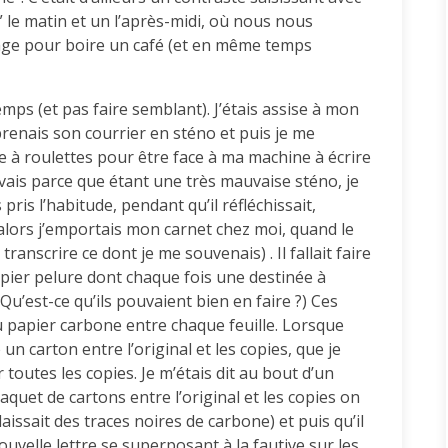
” le matin et un l’après-midi, où nous nous
ge pour boire un café (et en même temps
 temps (et pas faire semblant). J’étais assise à mon
prenais son courrier en sténo et puis je me
e à roulettes pour être face à ma machine à écrire
uvais parce que étant une très mauvaise sténo, je
 pris l’habitude, pendant qu’il réfléchissait,
ou alors j’emportais mon carnet chez moi, quand le
 transcrire ce dont je me souvenais) . Il fallait faire
pier pelure dont chaque fois une destinée à
Qu’est-ce qu’ils pouvaient bien en faire ?) Ces
du papier carbone entre chaque feuille. Lorsque
ce un carton entre l’original et les copies, que je
 toutes les copies. Je m’étais dit au bout d’un
aquet de cartons entre l’original et les copies on
aissait des traces noires de carbone) et puis qu’il
nouvelle lettre se superposant à la fautive sur les