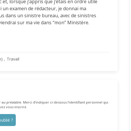
 et, lorsque j’appris que j’étais en ordre utile
ssi un examen de rédacteur, je donnai ma
us dans un sinistre bureau, avec de sinistres
reviendrai sur ma vie dans “mon” Ministère.
n)
Travail
au préalable. Merci d’indiquer ci-dessous l’identifiant personnel qui
vez vous inscrire.
ublié ?