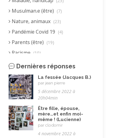
Maladie, handicap
(23)
Musulman.e (être)
(7)
Nature, animaux
(23)
Pandémie Covid 19
(4)
Parents (être)
(19)
Racisme
(10)
Religion, valeurs et éthique
(33)
Dernières réponses
Rencontres interculturelles
(13)
La fessée (Jacques B.)
par jean pierre
Retraite
(4)
5 décembre 2022 à
Rêves
(12)
20h04min
Solidarité
(24)
Être fille, épouse,
mère…et enfin moi-
Solitude
(8)
même ! (Lucienne)
Vacances
par clodomir
(19)
4 novembre 2022 à
Vie quotidienne
(44)