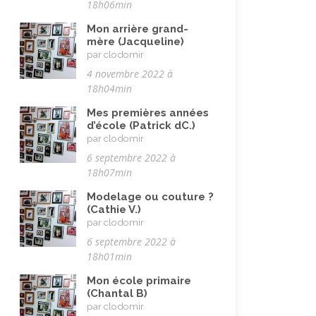
18h06min
Vieillissement
(20)
Mon arrière grand-
mère (Jacqueline)
Voyages
(38)
par clodomir
4 novembre 2022 à
18h04min
Mes premières années
d’école (Patrick dC.)
par clodomir
6 septembre 2022 à
18h07min
Modelage ou couture ?
(Cathie V.)
par clodomir
6 septembre 2022 à
18h01min
Mon école primaire
(Chantal B)
par clodomir