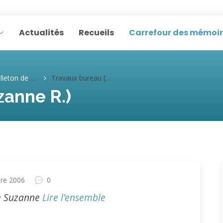
Actualités
Recueils
Carrefour des mémoi
eton de Suzanne
Travaux bureau (Suzanne R.)
zanne R.)
re 2006
0
 de Suzanne
Lire l’ensemble