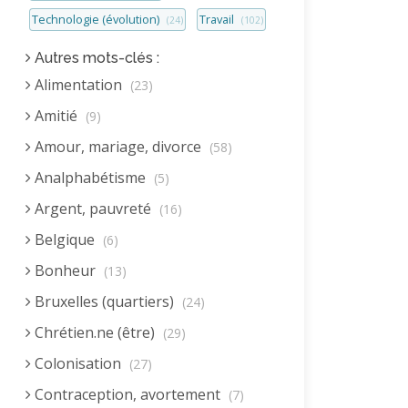
Technologie (évolution)
Travail
(24)
(102)
Autres mots-clés :
Alimentation
(23)
Amitié
(9)
Amour, mariage, divorce
(58)
Analphabétisme
(5)
Argent, pauvreté
(16)
Belgique
(6)
Bonheur
(13)
Bruxelles (quartiers)
(24)
Chrétien.ne (être)
(29)
Colonisation
(27)
Contraception, avortement
(7)