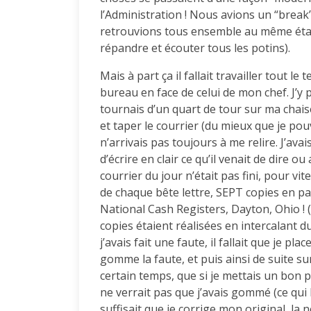
l’Administration ! Nous avions un “break
retrouvions tous ensemble au même éta
répandre et écouter tous les potins).
Mais à part ça il fallait travailler tout le
bureau en face de celui de mon chef. J’y 
tournais d’un quart de tour sur ma chais
et taper le courrier (du mieux que je po
n’arrivais pas toujours à me relire. J’avais
d’écrire en clair ce qu’il venait de dire 
courrier du jour n’était pas fini, pour vite
de chaque bête lettre, SEPT copies en pa
National Cash Registers, Dayton, Ohio ! (
copies étaient réalisées en intercalant 
j’avais fait une faute, il fallait que je pla
gomme la faute, et puis ainsi de suite sur
certain temps, que si je mettais un bon p
ne verrait pas que j’avais gommé (ce qui l
suffisait que je corrige mon original, la 