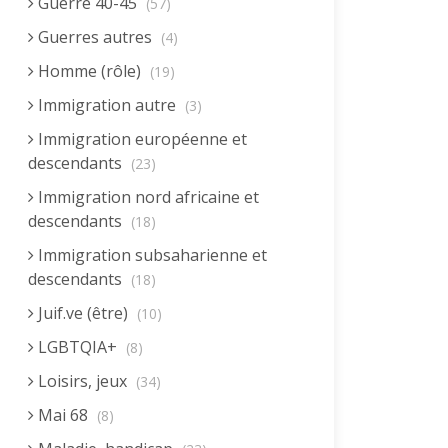
Guerre 40-45
(57)
Guerres autres
(4)
Homme (rôle)
(19)
Immigration autre
(3)
Immigration européenne et
descendants
(23)
Immigration nord africaine et
descendants
(18)
Immigration subsaharienne et
descendants
(18)
Juif.ve (être)
(10)
LGBTQIA+
(8)
Loisirs, jeux
(34)
Mai 68
(8)