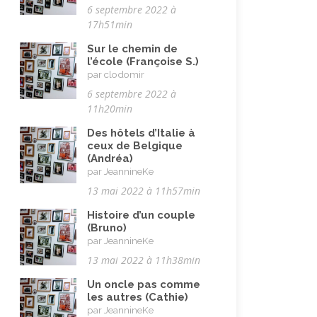
6 septembre 2022 à
17h51min
Sur le chemin de
l’école (Françoise S.)
par clodomir
6 septembre 2022 à
11h20min
Des hôtels d’Italie à
ceux de Belgique
(Andréa)
par JeannineKe
13 mai 2022 à 11h57min
Histoire d’un couple
(Bruno)
par JeannineKe
13 mai 2022 à 11h38min
Un oncle pas comme
les autres (Cathie)
par JeannineKe