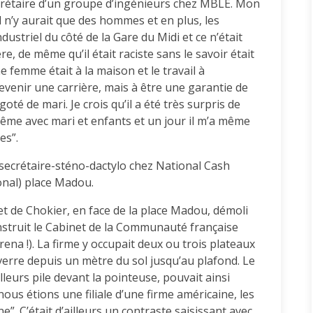
 secrétaire d’un groupe d’ingénieurs chez MBLE. Mon
l n’y aurait que des hommes et en plus, les
ustriel du côté de la Gare du Midi et ce n’était
 de même qu’il était raciste sans le savoir était
ne femme était à la maison et le travail à
 devenir une carrière, mais à être une garantie de
oté de mari. Je crois qu’il a été très surpris de
 même avec mari et enfants et un jour il m’a même
es”.
secrétaire-sténo-dactylo chez National Cash
onal) place Madou.
 de Chokier, en face de la place Madou, démoli
nstruit le Cabinet de la Communauté française
rena !). La firme y occupait deux ou trois plateaux
verre depuis un mètre du sol jusqu’au plafond. Le
lleurs pile devant la pointeuse, pouvait ainsi
nous étions une filiale d’une firme américaine, les
. C’était d’ailleurs un contraste saisissant avec