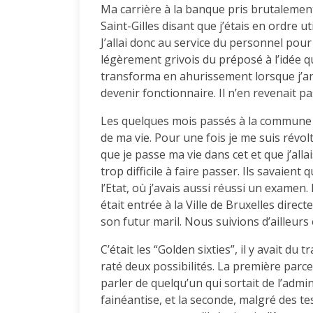
Ma carrière à la banque pris brutalement
Saint-Gilles disant que j’étais en ordre 
J’allai donc au service du personnel pour 
légèrement grivois du préposé à l’idée q
transforma en ahurissement lorsque j’an
devenir fonctionnaire. Il n’en revenait pa
Les quelques mois passés à la commune d
de ma vie. Pour une fois je me suis révolté
que je passe ma vie dans cet et que j’alla
trop difficile à faire passer. Ils savaien
l’Etat, où j’avais aussi réussi un examen. 
était entrée à la Ville de Bruxelles direct
son futur maril. Nous suivions d’ailleur
C’était les “Golden sixties”, il y avait du 
raté deux possibilités. La première parc
parler de quelqu’un qui sortait de l’admin
fainéantise, et la seconde, malgré des tes