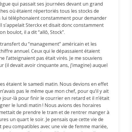
collègue qui passait ses journées devant un grand
ches où étaient répertoriés tous les stocks de
ts lui téléphonaient constamment pour demander
. Il s’appelait Sterckx et disait donc constamment
n boulot, il a dit “allô, Stock”.
 transfert du “management” américain et les
hiffre annuel. Ceux qui le dépassaient étaient
 l’atteignaient pas était virés. Je me souviens
 (il devait avoir cinquante ans, j’imagine) auquel
es étaient le samedi matin. Nous devions en effet
 n’avais pas le même que mon chef, pour qu’il y ait
jour-là pour finir le courrier en retard et il n’était
signer le lundi matin ! Nous avions des horaires
ermettait de prendre le tram et de rentrer manger à
es un quart le soir. Je pensais que cette vie de
ent peu compatibles avec une vie de femme mariée,