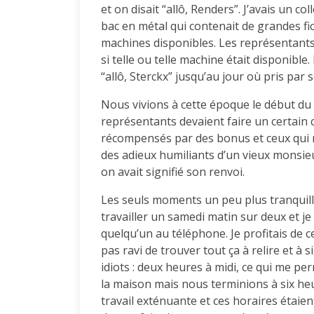
et on disait “allô, Renders”. J’avais un 
bac en métal qui contenait de grandes fi
machines disponibles. Les représentan
si telle ou telle machine était disponible
“allô, Sterckx” jusqu’au jour où pris par so
Nous vivions à cette époque le début du
représentants devaient faire un certain c
récompensés par des bonus et ceux qui ne
des adieux humiliants d’un vieux monsieur
on avait signifié son renvoi.
Les seuls moments un peu plus tranquill
travailler un samedi matin sur deux et je
quelqu’un au téléphone. Je profitais de ce 
pas ravi de trouver tout ça à relire et à 
idiots : deux heures à midi, ce qui me p
la maison mais nous terminions à six heur
travail exténuante et ces horaires étai