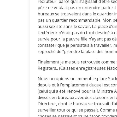
recruteur, parce qu’il s’agissait d’être
père ne voulait pas en entendre parler. I
bureaux se trouvaient dans le quartier ind
pas un quartier recommandable. Mon père,
aussi sexiste sans le savoir. La place d’u
l’extérieur n’était pas du tout destiné à
survie pour la pauvre fille n’ayant pas dég
constater que je persistais à travailler,
reproché de “prendre la place des homm
Finalement je me suis retrouvée comme 
Registers., (Caisses enregistreuses Nati
Nous occupions un immeuble place Surlet
depuis et à l’emplacement duquel est co
(celui qui a été rénové pour la Ministre A
divisés en bureaux avec des cloisons en 
Directeur, dont le bureau se trouvait d’ai
surveiller tout ce qui se passait. Comme 
choses se passaient d’une façon “moderne”