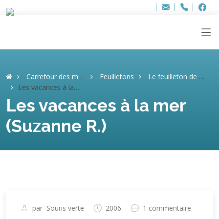
Bur
Adresse
info
..hâthe..
Tel.
Tel.
ag
+32
F
F
e-
mail
:
Carrefour des mémoires
Feuilletons
Le feuilleton de Suzanne
Les vacances à la mer (Suzanne R.)
Les vacances à la mer
(Suzanne R.)
par
Souris verte
2006
1 commentaire