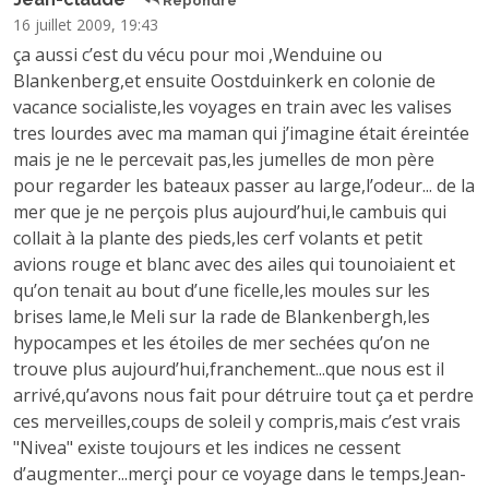
Répondre
16 juillet 2009, 19:43
ça aussi c’est du vécu pour moi ,Wenduine ou
Blankenberg,et ensuite Oostduinkerk en colonie de
vacance socialiste,les voyages en train avec les valises
tres lourdes avec ma maman qui j’imagine était éreintée
mais je ne le percevait pas,les jumelles de mon père
pour regarder les bateaux passer au large,l’odeur... de la
mer que je ne perçois plus aujourd’hui,le cambuis qui
collait à la plante des pieds,les cerf volants et petit
avions rouge et blanc avec des ailes qui tounoiaient et
qu’on tenait au bout d’une ficelle,les moules sur les
brises lame,le Meli sur la rade de Blankenbergh,les
hypocampes et les étoiles de mer sechées qu’on ne
trouve plus aujourd’hui,franchement...que nous est il
arrivé,qu’avons nous fait pour détruire tout ça et perdre
ces merveilles,coups de soleil y compris,mais c’est vrais
"Nivea" existe toujours et les indices ne cessent
d’augmenter...merçi pour ce voyage dans le temps.Jean-