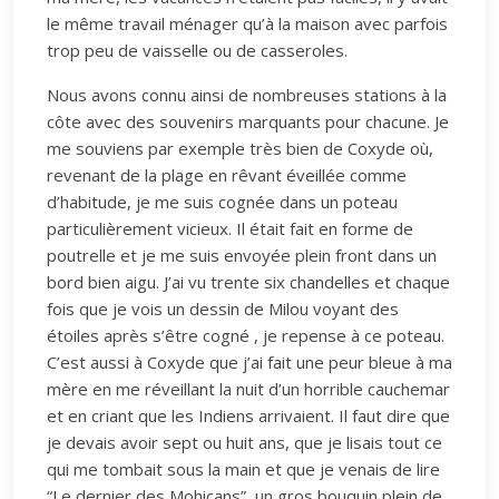
le même travail ménager qu’à la maison avec parfois
trop peu de vaisselle ou de casseroles.
Nous avons connu ainsi de nombreuses stations à la
côte avec des souvenirs marquants pour chacune. Je
me souviens par exemple très bien de Coxyde où,
revenant de la plage en rêvant éveillée comme
d’habitude, je me suis cognée dans un poteau
particulièrement vicieux. Il était fait en forme de
poutrelle et je me suis envoyée plein front dans un
bord bien aigu. J’ai vu trente six chandelles et chaque
fois que je vois un dessin de Milou voyant des
étoiles après s’être cogné , je repense à ce poteau.
C’est aussi à Coxyde que j’ai fait une peur bleue à ma
mère en me réveillant la nuit d’un horrible cauchemar
et en criant que les Indiens arrivaient. Il faut dire que
je devais avoir sept ou huit ans, que je lisais tout ce
qui me tombait sous la main et que je venais de lire
“Le dernier des Mohicans”, un gros bouquin plein de