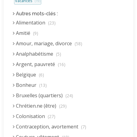
Vacances
(19)
Autres mots-clés :
Alimentation
(23)
Amitié
(9)
Amour, mariage, divorce
(58)
Analphabétisme
(5)
Argent, pauvreté
(16)
Belgique
(6)
Bonheur
(13)
Bruxelles (quartiers)
(24)
Chrétien.ne (être)
(29)
Colonisation
(27)
Contraception, avortement
(7)