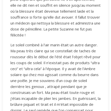
elle ne dit rien et souffrit en silence jusqu’au moment
où la blessure était devenue tellement laide et la
souffrance si forte qu’elle dut avouer. Il fallut trouver
un médecin qui nettoya la blessure et administra une
dose de pénicilline. La petite Suzanne ne fut pas
félicitée !
Le soleil combiné à l’air marin était un autre danger.
Ma peau très claire qui se constellait de taches de
rousseur dès le début de l’été était l’objet rêvé pour
les coups de soleil. Il n’existait pas de produits “ultra
ceci” et “ultra cela” à l’époque. Il y avait de l’Ambre
solaire qui chez moi agissait comme du beurre dans
une poêle. Je me souviens d’un coup de soleil
derrière les genoux , attrapé pendant que je
construisais un fort. Ma peau était toute rouge et
j’étais incapable de plier les jambes. En guérissant, la
brûlure piquait et tirait et il m’était impossible de
dormir. Le seul remède que l’on connaissait pour