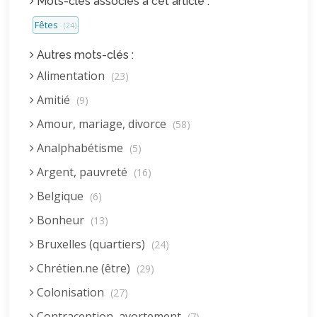
Mots-clés associés à cet article :
Fêtes
(24)
Autres mots-clés :
Alimentation
(23)
Amitié
(9)
Amour, mariage, divorce
(58)
Analphabétisme
(5)
Argent, pauvreté
(16)
Belgique
(6)
Bonheur
(13)
Bruxelles (quartiers)
(24)
Chrétien.ne (être)
(29)
Colonisation
(27)
Contraception, avortement
(7)