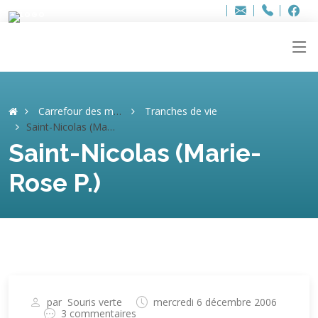
Bur
Adresse
info
..hâthe..
Tel.
Tel.
ag
+32
F
F
e-
mail
:
Carrefour des mémoires
Tranches de vie
Saint-Nicolas (Marie-Rose P.)
Saint-Nicolas (Marie-
Rose P.)
par
Souris verte
mercredi 6 décembre 2006
3 commentaires