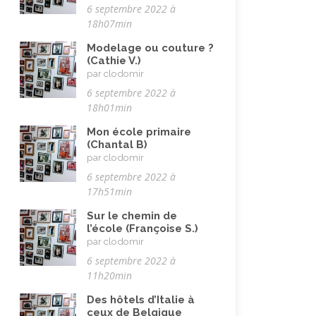
6 septembre 2022 à
Vie quotidienne
(44)
18h07min
Voyages
(38)
Modelage ou couture ?
(Cathie V.)
par clodomir
6 septembre 2022 à
18h01min
Mon école primaire
(Chantal B)
par clodomir
6 septembre 2022 à
17h51min
Sur le chemin de
l’école (Françoise S.)
par clodomir
6 septembre 2022 à
11h20min
Des hôtels d’Italie à
ceux de Belgique