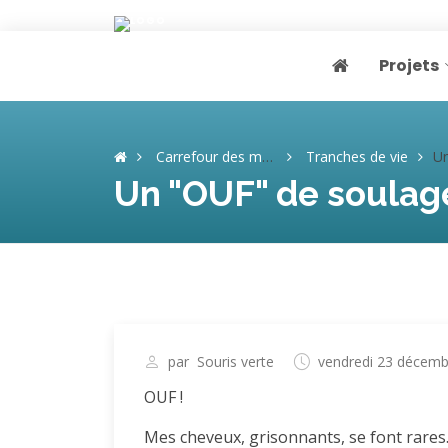
Projets
Page home
Carrefour des mémoires
Tranches de vie
Un "
Un "OUF" de soulag
par
Souris verte
vendredi 23 décemb
OUF !
Mes cheveux, grisonnants, se font rares