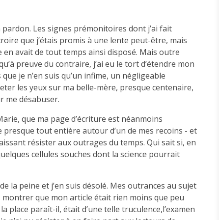
ardon. Les signes prémonitoires dont j’ai fait
 croire que j’étais promis à une lente peut-être, mais
e en avait de tout temps ainsi disposé. Mais outre
squ’à preuve du contraire, j’ai eu le tort d’étendre mon
 que je n’en suis qu’un infime, un négligeable
e jeter les yeux sur ma belle-mère, presque centenaire,
our me désabuser.
Marie, que ma page d’écriture est néanmoins
e presque tout entière autour d’un de mes recoins - et
issant résister aux outrages du temps. Qui sait si, en
quelques cellules souches dont la science pourrait
t de la peine et j’en suis désolé. Mes outrances au sujet
 montrer que mon article était rien moins que peu
a place paraît-il, était d’une telle truculence,l’examen