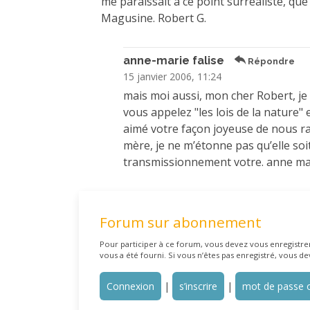
me paraissait à ce point surréaliste, que 
Magusine. Robert G.
anne-marie falise
Répondre
15 janvier 2006, 11:24
mais moi aussi, mon cher Robert, je
vous appelez "les lois de la nature" e
aimé votre façon joyeuse de nous ra
mère, je ne m’étonne pas qu’elle soit
transmissionnement votre. anne ma
Forum sur abonnement
Pour participer à ce forum, vous devez vous enregistrer 
vous a été fourni. Si vous n’êtes pas enregistré, vous de
Connexion
|
s’inscrire
|
mot de passe o