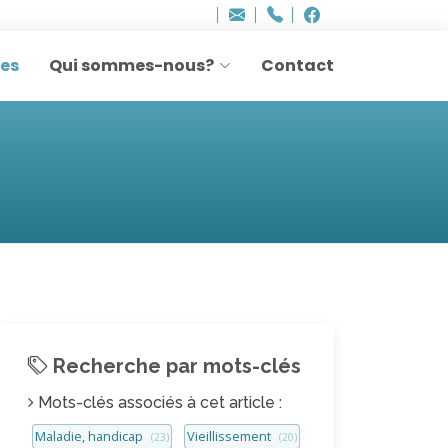
Bureau - Sylvie Ler
Adresse
info
..hâthe..
Tel.
Tel.
agesettransmissio
+32 (0)2 514 45 61
Facebook
Facebook
e-
mail
res
Qui sommes-nous?
Contact
:
Recherche par mots-clés
Mots-clés associés à cet article :
Maladie, handicap
Vieillissement
(23)
(20)