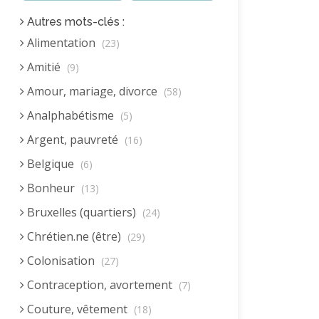
Autres mots-clés :
Alimentation
(23)
Amitié
(9)
Amour, mariage, divorce
(58)
Analphabétisme
(5)
Argent, pauvreté
(16)
Belgique
(6)
Bonheur
(13)
Bruxelles (quartiers)
(24)
Chrétien.ne (être)
(29)
Colonisation
(27)
Contraception, avortement
(7)
Couture, vêtement
(18)