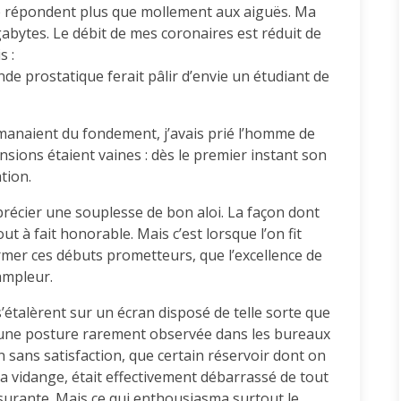
e répondent plus que mollement aux aiguës. Ma
bytes. Le débit de mes coronaires est réduit de
s :
de prostatique ferait pâlir d’envie un étudiant de
manaient du fondement, j’avais prié l’homme de
ensions étaient vaines : dès le premier instant son
tion.
précier une souplesse de bon aloi. La façon dont
 tout à fait honorable. Mais c’est lorsque l’on fit
rmer ces débuts prometteurs, que l’excellence de
ampleur.
’étalèrent sur un écran disposé de telle sorte que
 d’une posture rarement observée dans les bureaux
n sans satisfaction, que certain réservoir dont on
à la vidange, était effectivement débarrassé de tout
surante. Mais ce qui enthousiasma surtout le