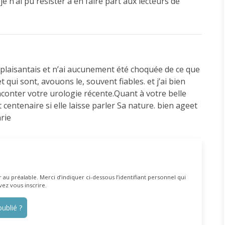
je n’ai pu résister à en faire part aux lecteurs de
 plaisantais et n’ai aucunement été choquée de ce que
t qui sont, avouons le, souvent fiables. et j’ai bien
conter votre urologie récente.Quant à votre belle
 centenaire si elle laisse parler Sa nature. bien ageet
rie
au préalable. Merci d’indiquer ci-dessous l’identifiant personnel qui
vez vous inscrire.
ublié ?