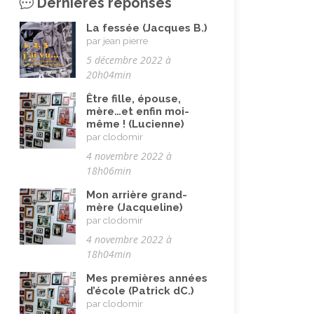
Musulman.e (être)
Dernières réponses
(7)
Nature, animaux
(23)
La fessée (Jacques B.)
par jean pierre
Pandémie Covid 19
(4)
5 décembre 2022 à
Parents (être)
(19)
20h04min
Racisme
(10)
Être fille, épouse,
mère…et enfin moi-
Religion, valeurs et éthique
(33)
même ! (Lucienne)
par clodomir
Rencontres interculturelles
(13)
4 novembre 2022 à
Retraite
(4)
18h06min
Rêves
(12)
Mon arrière grand-
mère (Jacqueline)
Solidarité
(24)
par clodomir
Solitude
4 novembre 2022 à
(8)
18h04min
Technologie (évolution)
(24)
Mes premières années
Travail
(102)
d’école (Patrick dC.)
par clodomir
Vacances
(19)