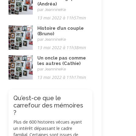
(Andréa)
par JeannineKe
13 mai 2022 à 11h57min
Histoire d’un couple
(Bruno)
par JeannineKe
13 mai 2022 à 11h38min
Un oncle pas comme
les autres (Cathie)
par JeannineKe
13 mai 2022 à 11h17min
Qu’est-ce que le
carrefour des mémoires
?
Plus de 600 histoires vécues ayant
un intérêt dépassant le cadre
familial. Certaines sont issues de