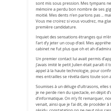
sont mis sous pression. Mes tympans n
mémoire a perdu bon nombre de ses giga
moitié. Mes dents n’en parlons pas ... mai
Vous me croirez si vous voudrez, ma glan
première candidature.
Inquiet des sensations étranges qui m’é
l’art d’y jeter un coup d’œil. Mes appréh
cabinet ne fut plus que oh et ah d’admira
Un premier contact lui avait permis d’ap
j’avais imité le petit Julien était paraît-il
appel à la haute technologie, pour confi
mes entrailles se révéla dans toute son 
Soumises à un déluge d’ultrasons, elles s
je ne perde rien du spectacle, en dépit
d’informatique. On m’y fit remarquer, no
venait, ainsi que je l’ai dit, de procéder 
résidu, constatation on ne peut plus ras