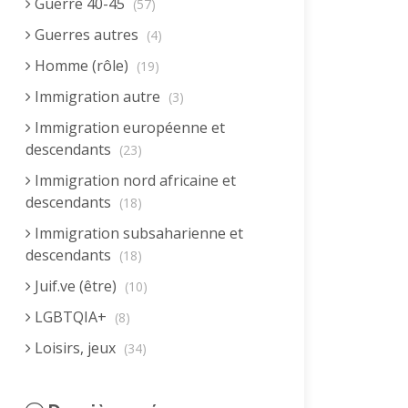
Guerre 40-45
(57)
Guerres autres
(4)
Homme (rôle)
(19)
Immigration autre
(3)
Immigration européenne et
descendants
(23)
Immigration nord africaine et
descendants
(18)
Immigration subsaharienne et
descendants
(18)
Juif.ve (être)
(10)
LGBTQIA+
(8)
Loisirs, jeux
(34)
Mai 68
(8)