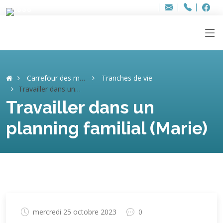
Bur
Adresse
info
..hâthe..
Tel.
Tel.
ag
+32
F
F
e-
mail
:
Carrefour des mémoires
Tranches de vie
Travailler dans un planning familial (Marie)
Travailler dans un
planning familial (Marie)
mercredi 25 octobre 2023
0