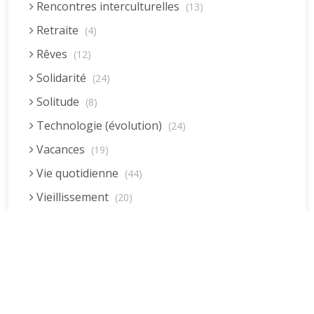
Rencontres interculturelles
(13)
Retraite
(4)
Rêves
(12)
Solidarité
(24)
Solitude
(8)
Technologie (évolution)
(24)
Vacances
(19)
Vie quotidienne
(44)
Vieillissement
(20)
Voyages
(38)
Dernières réponses
La fessée (Jacques B.)
par jean pierre
5 décembre 2022 à 20h04min