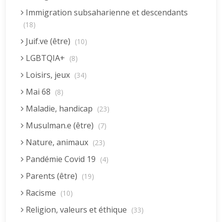
Immigration subsaharienne et descendants
(18)
Juif.ve (être)
(10)
LGBTQIA+
(8)
Loisirs, jeux
(34)
Mai 68
(8)
Maladie, handicap
(23)
Musulman.e (être)
(7)
Nature, animaux
(23)
Pandémie Covid 19
(4)
Parents (être)
(19)
Racisme
(10)
Religion, valeurs et éthique
(33)