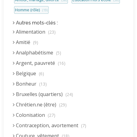
(58)
(56)
Homme (rôle)
(19)
Autres mots-clés :
Alimentation
(23)
Amitié
(9)
Analphabétisme
(5)
Argent, pauvreté
(16)
Belgique
(6)
Bonheur
(13)
Bruxelles (quartiers)
(24)
Chrétien.ne (être)
(29)
Colonisation
(27)
Contraception, avortement
(7)
Couture, vêtement
(18)