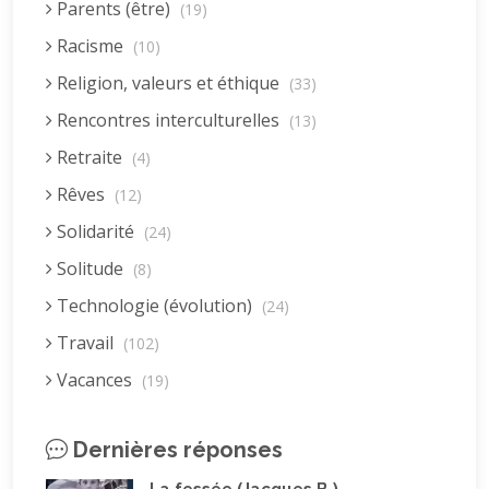
Parents (être)
(19)
Racisme
(10)
Religion, valeurs et éthique
(33)
Rencontres interculturelles
(13)
Retraite
(4)
Rêves
(12)
Solidarité
(24)
Solitude
(8)
Technologie (évolution)
(24)
Travail
(102)
Vacances
(19)
Vie quotidienne
(44)
Dernières réponses
Vieillissement
(20)