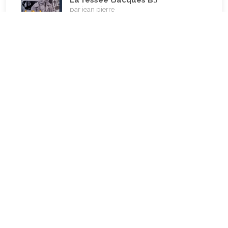
Voyages
La fessée (Jacques B.)
(38)
par jean pierre
5 décembre 2022 à 20h04min
Être fille, épouse, mère…et enfin
moi-même ! (Lucienne)
par clodomir
4 novembre 2022 à 18h06min
Mon arrière grand-mère
(Jacqueline)
par clodomir
4 novembre 2022 à 18h04min
Mes premières années d’école
(Patrick dC.)
par clodomir
6 septembre 2022 à 18h07min
Modelage ou couture ? (Cathie V.)
par clodomir
6 septembre 2022 à 18h01min