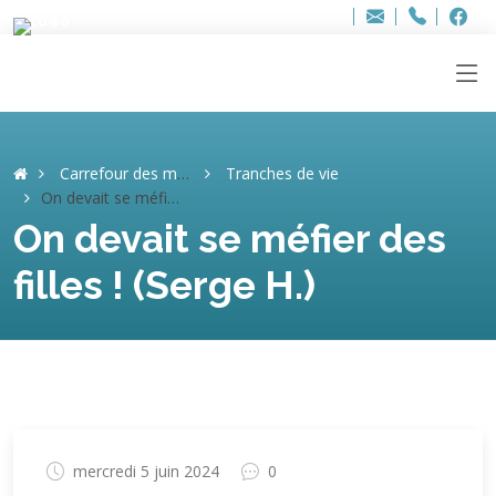
Bur
Adresse
info
..hâthe..
Tel.
Tel.
ag
+32
F
F
e-
mail
:
Carrefour des mémoires
Tranches de vie
On devait se méfier des filles ! (Serge H.)
On devait se méfier des
filles ! (Serge H.)
mercredi 5 juin 2024
0