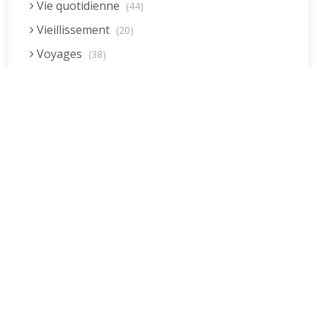
Vie quotidienne
(44)
Vieillissement
(20)
Voyages
(38)
Dernières réponses
La fessée (Jacques B.)
par jean pierre
5 décembre 2022 à 20h04min
Être fille, épouse, mère…et enfin
moi-même ! (Lucienne)
par clodomir
4 novembre 2022 à 18h06min
Mon arrière grand-mère
(Jacqueline)
par clodomir
4 novembre 2022 à 18h04min