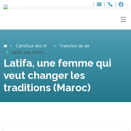
Bur
Adresse
info
..hâthe..
Tel.
Tel.
ag
+32
F
F
e-
mail
:
Carrefour des mémoires
Tranches de vie
Latifa, une femme qui veut changer les traditions (Maroc)
Latifa, une femme qui
veut changer les
traditions (Maroc)