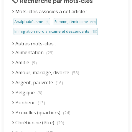
Recherche par mots-clés
Mots-clés associés à cet article :
Analphabétisme
Femme, féminisme
(5)
(99)
Immigration nord africaine et descendants
(18)
Autres mots-clés :
Alimentation
(23)
Amitié
(9)
Amour, mariage, divorce
(58)
Argent, pauvreté
(16)
Belgique
(6)
Bonheur
(13)
Bruxelles (quartiers)
(24)
Chrétien.ne (être)
(29)