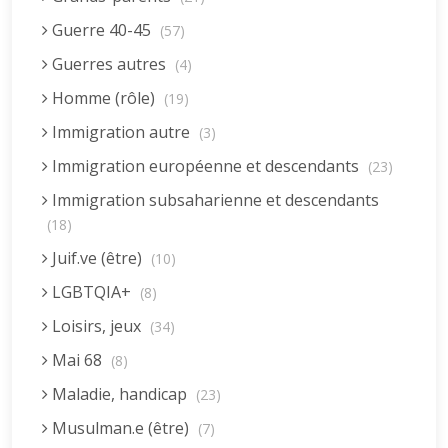
Guerre 40-45
(57)
Guerres autres
(4)
Homme (rôle)
(19)
Immigration autre
(3)
Immigration européenne et descendants
(23)
Immigration subsaharienne et descendants
(18)
Juif.ve (être)
(10)
LGBTQIA+
(8)
Loisirs, jeux
(34)
Mai 68
(8)
Maladie, handicap
(23)
Musulman.e (être)
(7)