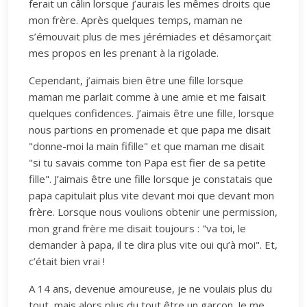
ferait un câlin lorsque j’aurais les mêmes droits que
mon frère. Après quelques temps, maman ne
s’émouvait plus de mes jérémiades et désamorçait
mes propos en les prenant à la rigolade.
Cependant, j’aimais bien être une fille lorsque
maman me parlait comme à une amie et me faisait
quelques confidences. J’aimais être une fille, lorsque
nous partions en promenade et que papa me disait
"donne-moi la main fifille" et que maman me disait
"si tu savais comme ton Papa est fier de sa petite
fille". J’aimais être une fille lorsque je constatais que
papa capitulait plus vite devant moi que devant mon
frère. Lorsque nous voulions obtenir une permission,
mon grand frère me disait toujours : "va toi, le
demander à papa, il te dira plus vite oui qu’à moi". Et,
c’était bien vrai !
A 14 ans, devenue amoureuse, je ne voulais plus du
tout, mais alors plus du tout être un garçon. Je me