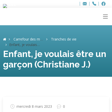
Bur
Adresse
info
..hâthe..
Tel.
Tel.
ag
+32
F
F
e-
mail
:
Carrefour des mémoires
Tranches de vie
Enfant, je voulais être un garçon (Christiane J.)
Enfant, je voulais être un
garçon (Christiane J.)
mercredi 8 mars 2023
0