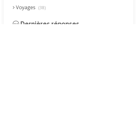
Voyages
(38)
Dernières réponses
La fessée (Jacques B.)
par jean pierre
5 décembre 2022 à 20h04min
Être fille, épouse, mère…et enfin
moi-même ! (Lucienne)
par clodomir
4 novembre 2022 à 18h06min
Mon arrière grand-mère
(Jacqueline)
par clodomir
4 novembre 2022 à 18h04min
Mes premières années d’école
(Patrick dC.)
par clodomir