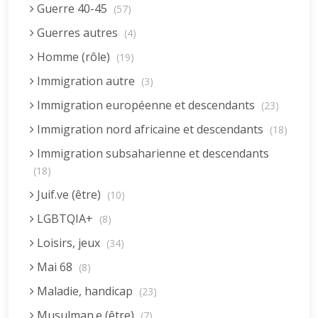
Guerre 40-45
(57)
Guerres autres
(4)
Homme (rôle)
(19)
Immigration autre
(3)
Immigration européenne et descendants
(23)
Immigration nord africaine et descendants
(18)
Immigration subsaharienne et descendants
(18)
Juif.ve (être)
(10)
LGBTQIA+
(8)
Loisirs, jeux
(34)
Mai 68
(8)
Maladie, handicap
(23)
Musulman.e (être)
(7)