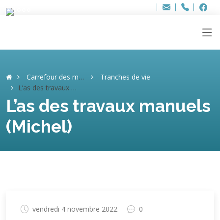
Bur
Adresse
info
..hâthe..
Tel.
Tel.
ag
+32
F
F
e-
mail
:
Carrefour des mémoires
Tranches de vie
L’as des travaux manuels (Michel)
L’as des travaux manuels
(Michel)
vendredi 4 novembre 2022
0