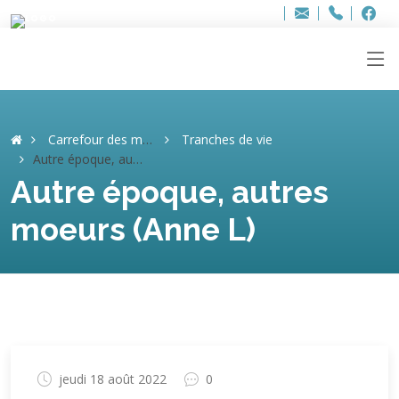
Bur
Adresse
info
..hâthe..
Tel.
Tel.
ag
+32
F
F
e-
mail
:
Carrefour des mémoires
Tranches de vie
Autre époque, autres moeurs (Anne L)
Autre époque, autres
moeurs (Anne L)
jeudi 18 août 2022
0