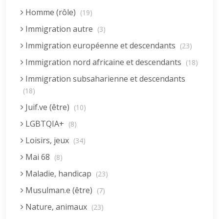
Homme (rôle)
(19)
Immigration autre
(3)
Immigration européenne et descendants
(23)
Immigration nord africaine et descendants
(18)
Immigration subsaharienne et descendants
(18)
Juif.ve (être)
(10)
LGBTQIA+
(8)
Loisirs, jeux
(34)
Mai 68
(8)
Maladie, handicap
(23)
Musulman.e (être)
(7)
Nature, animaux
(23)