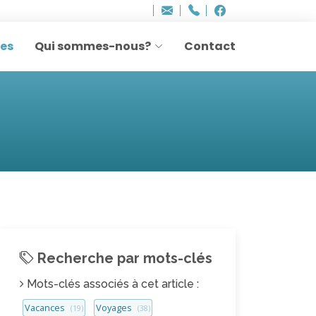
Bureau - Sylvie Ler
Adresse
info
..hâthe..
Tel.
Tel.
agesettransmissio
+32 (0)2 514 45 61
Facebook
Facebook
e-
mail
res
Qui sommes-nous?
Contact
:
Recherche par mots-clés
Mots-clés associés à cet article :
Vacances
Voyages
(19)
(38)