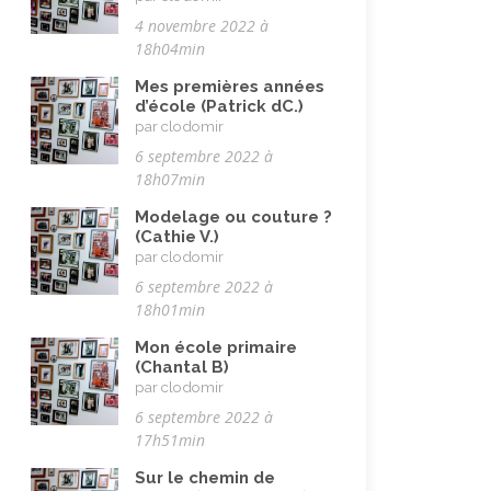
Maladie, handicap
(23)
4 novembre 2022 à
Musulman.e (être)
(7)
18h04min
Nature, animaux
(23)
Mes premières années
d’école (Patrick dC.)
Pandémie Covid 19
(4)
par clodomir
Parents (être)
(19)
6 septembre 2022 à
18h07min
Racisme
(10)
Modelage ou couture ?
Religion, valeurs et éthique
(33)
(Cathie V.)
par clodomir
Rencontres interculturelles
(13)
6 septembre 2022 à
Retraite
(4)
18h01min
Rêves
(12)
Mon école primaire
(Chantal B)
Solidarité
(24)
par clodomir
Solitude
(8)
6 septembre 2022 à
17h51min
Technologie (évolution)
(24)
Sur le chemin de
Travail
(102)