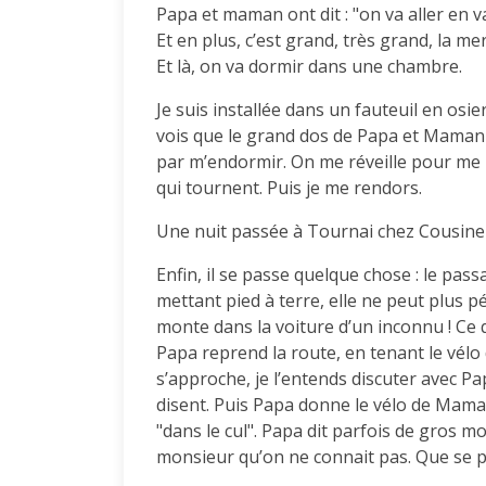
Papa et maman ont dit : "on va aller en v
Et en plus, c’est grand, très grand, la mer !
Et là, on va dormir dans une chambre.
Je suis installée dans un fauteuil en osi
vois que le grand dos de Papa et Maman qu
par m’endormir. On me réveille pour me 
qui tournent. Puis je me rendors.
Une nuit passée à Tournai chez Cousine Y
Enfin, il se passe quelque chose : le pas
mettant pied à terre, elle ne peut plus 
monte dans la voiture d’un inconnu ! Ce qu
Papa reprend la route, en tenant le vé
s’approche, je l’entends discuter avec P
disent. Puis Papa donne le vélo de Maman 
"dans le cul". Papa dit parfois de gros mo
monsieur qu’on ne connait pas. Que se pas