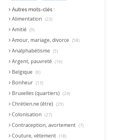
Autres mots-clés :
Alimentation
(23)
Amitié
(9)
Amour, mariage, divorce
(58)
Analphabétisme
(5)
Argent, pauvreté
(16)
Belgique
(6)
Bonheur
(13)
Bruxelles (quartiers)
(24)
Chrétien.ne (être)
(29)
Colonisation
(27)
Contraception, avortement
(7)
Couture, vêtement
(18)