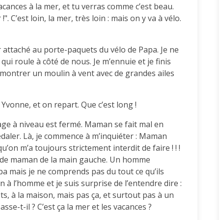
acances à la mer, et tu verras comme c’est beau.
". C’est loin, la mer, très loin : mais on y va à vélo.
er attaché au porte-paquets du vélo de Papa. Je ne
i roule à côté de nous. Je m’ennuie et je finis
montrer un moulin à vent avec de grandes ailes
vonne, et on repart. Que c’est long !
sage à niveau est fermé. Maman se fait mal en
pédaler. Là, je commence à m’inquiéter : Maman
’on m’a toujours strictement interdit de faire ! ! !
lo de maman de la main gauche. Un homme
apa mais je ne comprends pas du tout ce qu’ils
à l’homme et je suis surprise de l’entendre dire :
ts, à la maison, mais pas ça, et surtout pas à un
se-t-il ? C’est ça la mer et les vacances ?