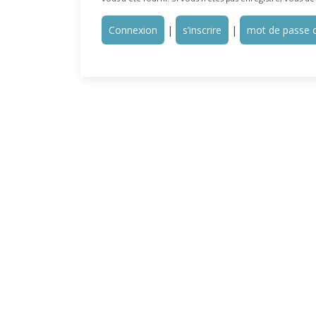
Connexion
|
s’inscrire
|
mot de passe o