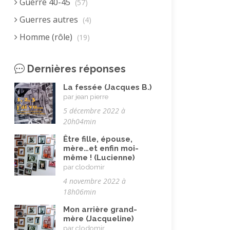
Guerre 40-45
(57)
Guerres autres
(4)
Homme (rôle)
(19)
Immigration autre
(3)
Dernières réponses
Immigration européenne et
descendants
(23)
La fessée (Jacques B.)
par jean pierre
Immigration nord africaine et
5 décembre 2022 à
descendants
(18)
20h04min
Immigration subsaharienne et
Être fille, épouse,
descendants
(18)
mère…et enfin moi-
même ! (Lucienne)
Juif.ve (être)
(10)
par clodomir
LGBTQIA+
(8)
4 novembre 2022 à
18h06min
Loisirs, jeux
(34)
Mon arrière grand-
Mai 68
(8)
mère (Jacqueline)
par clodomir