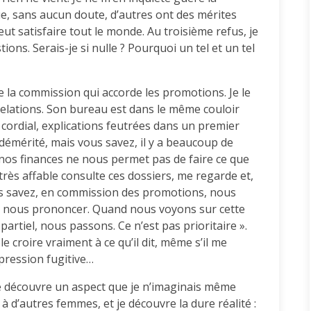
e, sans aucun doute, d’autres ont des mérites
ut satisfaire tout le monde. Au troisième refus, je
ns. Serais-je si nulle ? Pourquoi un tel et un tel
e la commission qui accorde les promotions. Je le
elations. Son bureau est dans le même couloir
il cordial, explications feutrées dans un premier
émérité, mais vous savez, il y a beaucoup de
e nos finances ne nous permet pas de faire ce que
très affable consulte ces dossiers, me regarde et,
ous savez, en commission des promotions, nous
ns nous prononcer. Quand nous voyons sur cette
partiel, nous passons. Ce n’est pas prioritaire ».
e croire vraiment à ce qu’il dit, même s’il me
pression fugitive…
 Je découvre un aspect que je n’imaginais même
 à d’autres femmes, et je découvre la dure réalité :