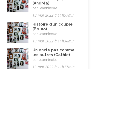
(Andréa)
par JeannineKe
13 mai 2022 à 11h57min
Histoire d’un couple
(Bruno)
par JeannineKe
13 mai 2022 à 11h38min
Un oncle pas comme
les autres (Cathie)
par JeannineKe
13 mai 2022 à 11h17min
Qu’est-ce que le
carrefour des mémoires
?
Plus de 600 histoires vécues ayant
un intérêt dépassant le cadre
familial. Certaines sont issues de