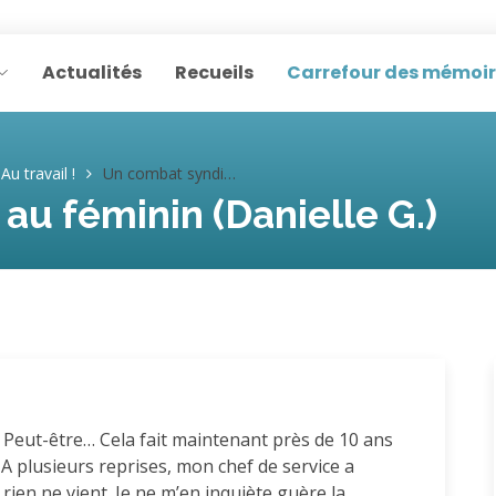
Actualités
Recueils
Carrefour des mémoi
Au travail !
Un combat syndical au féminin (Danielle G.)
au féminin (Danielle G.)
 Peut-être… Cela fait maintenant près de 10 ans
. A plusieurs reprises, mon chef de service a
en ne vient. Je ne m’en inquiète guère la