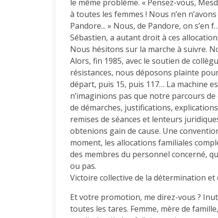
le même problème. « Pensez-vous, Mesdam
à toutes les femmes ! Nous n’en n’avons 
Pandore... » Nous, de Pandore, on s’en f…
Sébastien, a autant droit à ces allocatio
Nous hésitons sur la marche à suivre. N
Alors, fin 1985, avec le soutien de collè
résistances, nous déposons plainte pour
départ, puis 15, puis 117… La machine est
n’imaginions pas que notre parcours de co
de démarches, justifications, explications
remises de séances et lenteurs juridique
obtenions gain de cause. Une convention 
moment, les allocations familiales comp
des membres du personnel concerné, qu
ou pas.
Victoire collective de la détermination et 
Et votre promotion, me direz-vous ? Inut
toutes les tares. Femme, mère de famille,