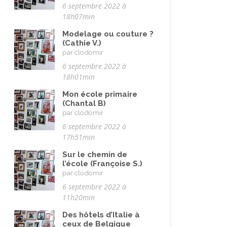
Vacances
(19)
6 septembre 2022 à
18h07min
Vie quotidienne
(44)
Modelage ou couture ?
Vieillissement
(20)
(Cathie V.)
par clodomir
Voyages
(38)
6 septembre 2022 à
18h01min
Mon école primaire
(Chantal B)
par clodomir
6 septembre 2022 à
17h51min
Sur le chemin de
l’école (Françoise S.)
par clodomir
6 septembre 2022 à
11h20min
Des hôtels d’Italie à
ceux de Belgique