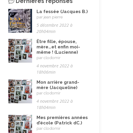
Dernières réponses
Maladie, handicap
(23)
La fessée (Jacques B.)
Musulman.e (être)
(7)
par jean pierre
Nature, animaux
(23)
5 décembre 2022 à
20h04min
Pandémie Covid 19
(4)
Être fille, épouse,
Parents (être)
(19)
mère…et enfin moi-
même ! (Lucienne)
Racisme
(10)
par clodomir
Religion, valeurs et éthique
(33)
4 novembre 2022 à
18h06min
Rencontres interculturelles
(13)
Mon arrière grand-
Retraite
(4)
mère (Jacqueline)
par clodomir
Rêves
(12)
4 novembre 2022 à
Solidarité
(24)
18h04min
Solitude
(8)
Mes premières années
d’école (Patrick dC.)
Technologie (évolution)
(24)
par clodomir