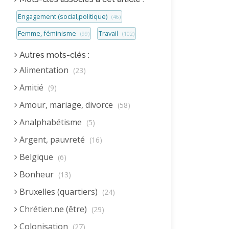
Engagement (social,politique)
(46)
Femme, féminisme
Travail
(99)
(102)
Autres mots-clés :
Alimentation
(23)
Amitié
(9)
Amour, mariage, divorce
(58)
Analphabétisme
(5)
Argent, pauvreté
(16)
Belgique
(6)
Bonheur
(13)
Bruxelles (quartiers)
(24)
Chrétien.ne (être)
(29)
Colonisation
(27)