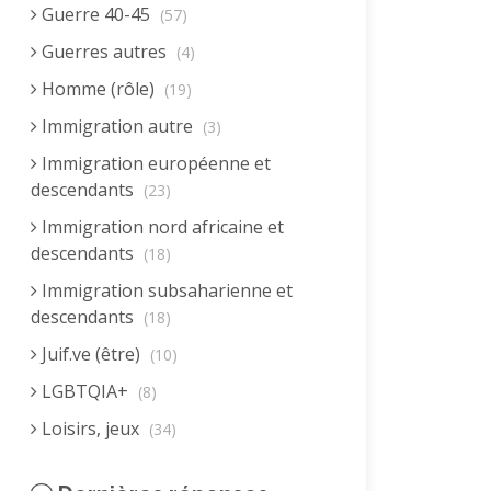
Guerre 40-45
(57)
Guerres autres
(4)
Homme (rôle)
(19)
Immigration autre
(3)
Immigration européenne et
descendants
(23)
Immigration nord africaine et
descendants
(18)
Immigration subsaharienne et
descendants
(18)
Juif.ve (être)
(10)
LGBTQIA+
(8)
Loisirs, jeux
(34)
Mai 68
(8)