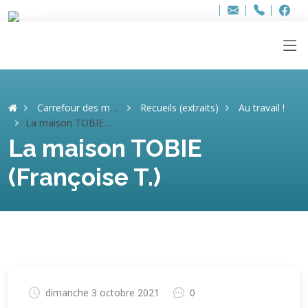
Bur
Adresse
info
..hâthe..
Tel.
Tel.
ag
+32
F
F
e-
mail
:
Carrefour des mémoires
Recueils (extraits)
Au travail !
La maison TOBIE (Françoise T.)
La maison TOBIE
(Françoise T.)
dimanche 3 octobre 2021
0