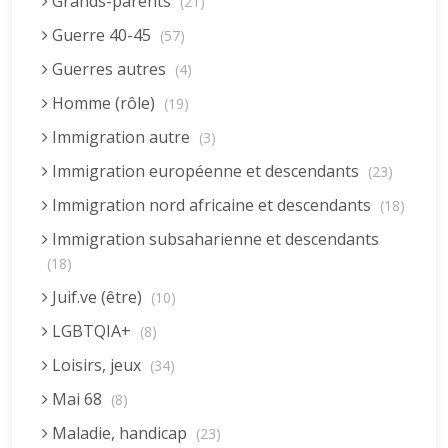
Grands-parents
(21)
Guerre 40-45
(57)
Guerres autres
(4)
Homme (rôle)
(19)
Immigration autre
(3)
Immigration européenne et descendants
(23)
Immigration nord africaine et descendants
(18)
Immigration subsaharienne et descendants
(18)
Juif.ve (être)
(10)
LGBTQIA+
(8)
Loisirs, jeux
(34)
Mai 68
(8)
Maladie, handicap
(23)