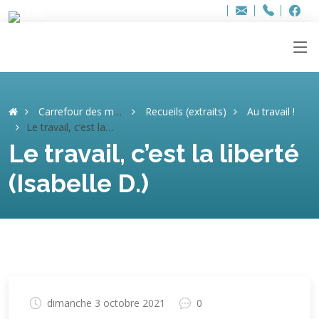
Bur
Adresse
info
..hâthe..
Tel.
Tel.
ag
+32
F
F
e-
mail
:
Carrefour des mémoires
Recueils (extraits)
Au travail !
Le travail, c’est la liberté (Isabelle D.)
Le travail, c’est la liberté
(Isabelle D.)
dimanche 3 octobre 2021
0