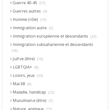
Guerre 40-45
(57)
Guerres autres
(4)
Homme (rôle)
(19)
Immigration autre
(3)
Immigration européenne et descendants
(23)
Immigration subsaharienne et descendants
(18)
Juif.ve (être)
(10)
LGBTQIA+
(8)
Loisirs, jeux
(34)
Mai 68
(8)
Maladie, handicap
(23)
Musulman.e (être)
(7)
Nature, animaux
(23)