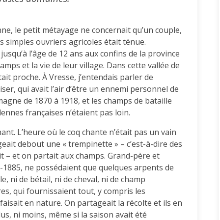
ne, le petit métayage ne concernait qu’un couple,
es simples ouvriers agricoles était ténue.
usqu’à l’âge de 12 ans aux confins de la province
mps et la vie de leur village. Dans cette vallée de
tait proche. À Vresse, j’entendais parler de
iser, qui avait l’air d’être un ennemi personnel de
magne de 1870 à 1918, et les champs de bataille
dennes françaises n’étaient pas loin.
nant. L’heure où le coq chante n’était pas un vain
eait debout une « trempinette » – c’est-à-dire des
it – et on partait aux champs. Grand-père et
0-1885, ne possédaient que quelques arpents de
le, ni de bétail, ni de cheval, ni de champ
res, qui fournissaient tout, y compris les
aisait en nature. On partageait la récolte et ils en
lus, ni moins, même si la saison avait été