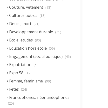
Couture, vêtement
(18)
Cultures autres
(13)
Deuils, mort
(21)
Developpement durable
(21)
Ecole, études
(80)
Education hors école
(56)
Engagement (social,politique)
(46)
Expatriation
(5)
Expo 58
(12)
Femme, féminisme
(99)
Fêtes
(24)
Francophones, néerlandophones
(25)