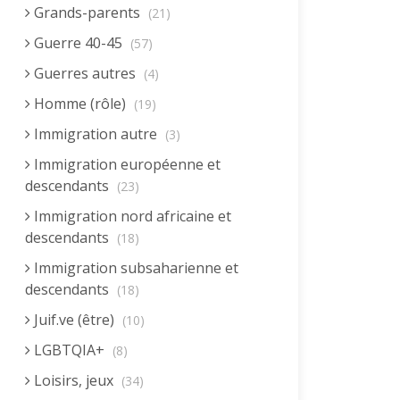
Grands-parents
(21)
Guerre 40-45
(57)
Guerres autres
(4)
Homme (rôle)
(19)
Immigration autre
(3)
Immigration européenne et
descendants
(23)
Immigration nord africaine et
descendants
(18)
Immigration subsaharienne et
descendants
(18)
Juif.ve (être)
(10)
LGBTQIA+
(8)
Loisirs, jeux
(34)