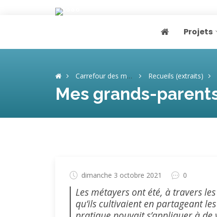
Projets
Page home
Carrefour des mémoires
Recueils (extraits)
Mes grands-parents,
dimanche 3 octobre 2021
0
Les métayers ont été, à travers les
qu’ils cultivaient en partageant les
pratique pouvait s’appliquer à de