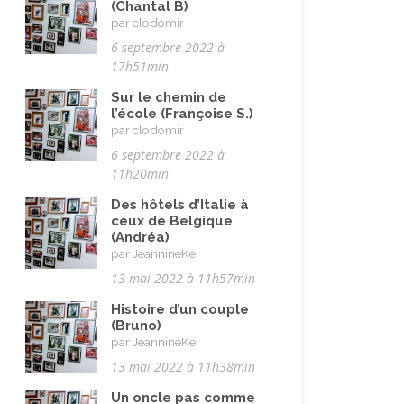
(Chantal B)
par clodomir
6 septembre 2022 à
17h51min
Sur le chemin de
l’école (Françoise S.)
par clodomir
6 septembre 2022 à
11h20min
Des hôtels d’Italie à
ceux de Belgique
(Andréa)
par JeannineKe
13 mai 2022 à 11h57min
Histoire d’un couple
(Bruno)
par JeannineKe
13 mai 2022 à 11h38min
Un oncle pas comme