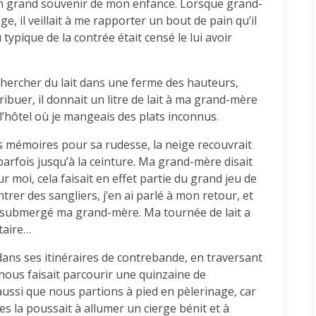
 un grand souvenir de mon enfance. Lorsque grand-
e, il veillait à me rapporter un bout de pain qu’il
 typique de la contrée était censé le lui avoir
 chercher du lait dans une ferme des hauteurs,
ribuer, il donnait un litre de lait à ma grand-mère
 l’hôtel où je mangeais des plats inconnus.
es mémoires pour sa rudesse, la neige recouvrait
 parfois jusqu’à la ceinture. Ma grand-mère disait
our moi, cela faisait en effet partie du grand jeu de
ntrer des sangliers, j’en ai parlé à mon retour, et
a submergé ma grand-mère. Ma tournée de lait a
taire…
ns ses itinéraires de contrebande, en traversant
i nous faisait parcourir une quinzaine de
t aussi que nous partions à pied en pèlerinage, car
ges la poussait à allumer un cierge bénit et à