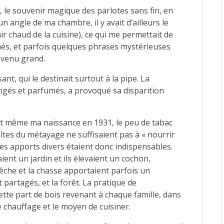
s, le souvenir magique des parlotes sans fin, en
un angle de ma chambre, il y avait d’ailleurs le
ir chaud de la cuisine), ce qui me permettait de
nés, et parfois quelques phrases mystérieuses
evenu grand.
nt, qui le destinait surtout à la pipe. La
ngés et parfumés, a provoqué sa disparition
nt même ma naissance en 1931, le peu de tabac
oltes du métayage ne suffisaient pas à « nourrir
es apports divers étaient donc indispensables.
ient un jardin et ils élevaient un cochon,
êche et la chasse apportaient parfois un
artagés, et la forêt. La pratique de
ette part de bois revenant à chaque famille, dans
le chauffage et le moyen de cuisiner.