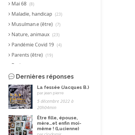
Mai 68
(8)
Maladie, handicap
(23)
Musulman.e (être)
(7)
Nature, animaux
(23)
Pandémie Covid 19
(4)
Parents (être)
(19)
Racisme
(10)
Religion, valeurs et éthique
(33)
Dernières réponses
Rencontres interculturelles
(13)
La fessée (Jacques B.)
par jean pierre
Retraite
(4)
5 décembre 2022 à
Rêves
(12)
20h04min
Solidarité
(24)
Être fille, épouse,
mère…et enfin moi-
Solitude
(8)
même ! (Lucienne)
par clodomir