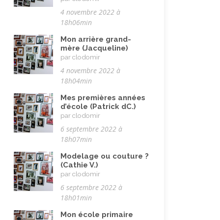
Technologie (évolution)
(24)
4 novembre 2022 à
Vacances
(19)
18h06min
Vieillissement
(20)
Mon arrière grand-
mère (Jacqueline)
Voyages
(38)
par clodomir
4 novembre 2022 à
18h04min
Mes premières années
d’école (Patrick dC.)
par clodomir
6 septembre 2022 à
18h07min
Modelage ou couture ?
(Cathie V.)
par clodomir
6 septembre 2022 à
18h01min
Mon école primaire