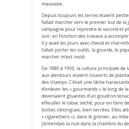
mauvaise.
Depuis toujours les terres étaient petites
fallait marcher vers le premier but de la j
campagne pour rejoindre le second et plus
soir, en fonction des travaux à accomplir
Il y avait les jours avec cheval et charret
fallait porter les outils, la gourde, le pi
marcher m’est resté.
De 1880 à 1950, la culture principale de l
aux alentours étaient couverts de planta
des champs. C’était une tâche harassante
d’enlever les « gourmands » le long de la 
devenaient gluantes d’un goudron tenace, d
effeuiller le tabac séché, pour en faire
bottes oblongues, bien serrées. Elles att
« cigarettiers »), dans le grenier, au mil
j’entendais la nuit dans la chambre du d