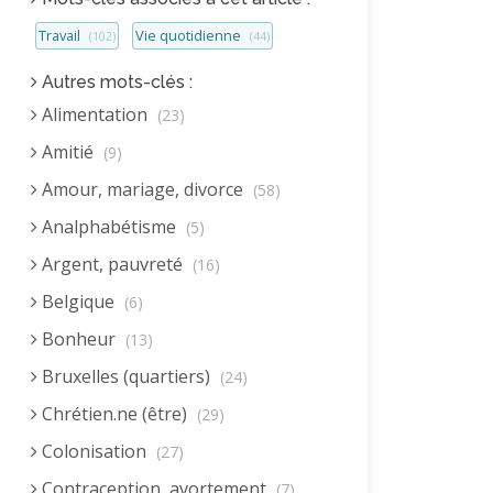
Travail
Vie quotidienne
(102)
(44)
Autres mots-clés :
Alimentation
(23)
Amitié
(9)
Amour, mariage, divorce
(58)
Analphabétisme
(5)
Argent, pauvreté
(16)
Belgique
(6)
Bonheur
(13)
Bruxelles (quartiers)
(24)
Chrétien.ne (être)
(29)
Colonisation
(27)
Contraception, avortement
(7)