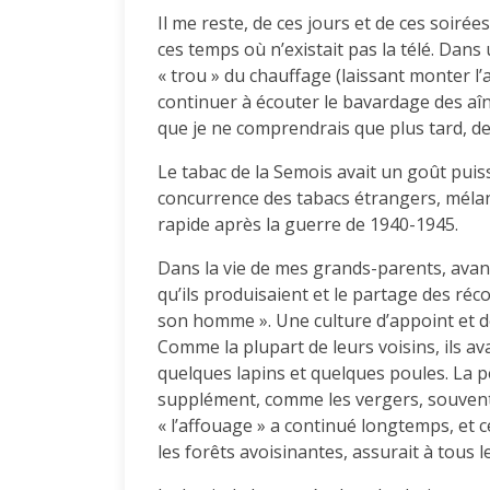
Il me reste, de ces jours et de ces soirée
ces temps où n’existait pas la télé. Dans 
« trou » du chauffage (laissant monter l’a
continuer à écouter le bavardage des aî
que je ne comprendrais que plus tard, d
Le tabac de la Semois avait un goût puissa
concurrence des tabacs étrangers, méla
rapide après la guerre de 1940-1945.
Dans la vie de mes grands-parents, ava
qu’ils produisaient et le partage des réc
son homme ». Une culture d’appoint et d
Comme la plupart de leurs voisins, ils ava
quelques lapins et quelques poules. La p
supplément, comme les vergers, souvent p
« l’affouage » a continué longtemps, et c
les forêts avoisinantes, assurait à tous 