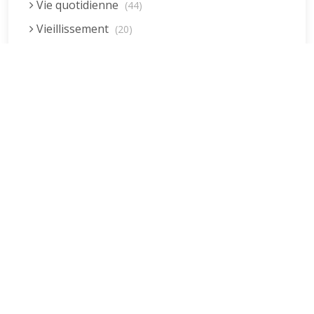
Vie quotidienne
(44)
Vieillissement
(20)
Voyages
(38)
Dernières réponses
La fessée (Jacques B.)
par jean pierre
5 décembre 2022 à 20h04min
Être fille, épouse, mère…et enfin
moi-même ! (Lucienne)
par clodomir
4 novembre 2022 à 18h06min
Mon arrière grand-mère
(Jacqueline)
par clodomir
4 novembre 2022 à 18h04min