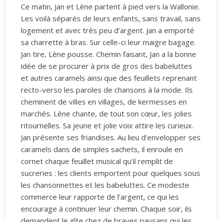
Ce matin, Jan et Lène partent à pied vers la Wallonie.
Les voilà séparés de leurs enfants, sans travail, sans
logement et avec très peu d’argent. Jan a emporté
sa charrette à bras. Sur celle-ci leur maigre bagage.
Jan tire, Lène pousse. Chemin faisant, Jan a la bonne
idée de se procurer à prix de gros des babeluttes
et autres caramels ainsi que des feuillets reprenant
recto-verso les paroles de chansons à la mode. Ils
cheminent de villes en villages, de kermesses en
marchés. Lène chante, de tout son cœur, les jolies
ritournelles. Sa jeune et jolie voix attire les curieux.
Jan présente ses friandises. Au lieu d’envelopper ses
caramels dans de simples sachets, il enroule en
cornet chaque feuillet musical qu’il remplit de
sucreries : les clients emportent pour quelques sous
les chansonnettes et les babeluttes. Ce modeste
commerce leur rapporte de l’argent, ce qui les
encourage à continuer leur chemin. Chaque soir, ils
demandent le gîte chez de braves paysans qui les