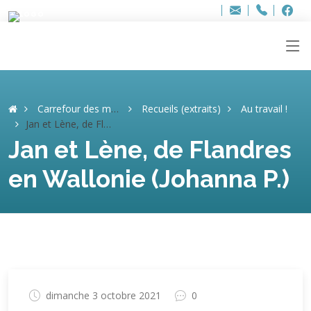
Bur
Adresse
info
..hâthe..
Tel.
Tel.
ag
+32
F
F
e-
mail
:
Carrefour des mémoires
Recueils (extraits)
Au travail !
Jan et Lène, de Flandres en Wallonie (Johanna P.)
Jan et Lène, de Flandres
en Wallonie (Johanna P.)
dimanche 3 octobre 2021
0