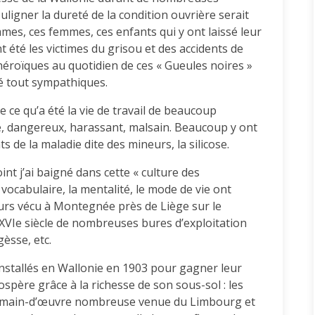
ligner la dureté de la condition ouvrière serait
es, ces femmes, ces enfants qui y ont laissé leur
 été les victimes du grisou et des accidents de
héroïques au quotidien de ces « Gueules noires »
é tout sympathiques.
 ce qu’a été la vie de travail de beaucoup
de, dangereux, harassant, malsain. Beaucoup y ont
s de la maladie dite des mineurs, la silicose.
oint j’ai baigné dans cette « culture des
 vocabulaire, la mentalité, le mode de vie ont
ours vécu à Montegnée près de Liège sur le
XVIe siècle de nombreuses bures d’exploitation
èsse, etc.
nstallés en Wallonie en 1903 pour gagner leur
ospère grâce à la richesse de son sous-sol : les
 main-d’œuvre nombreuse venue du Limbourg et