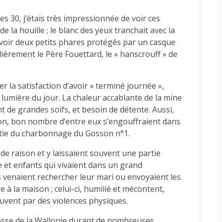
nées 30, j’étais très impressionnée de voir ces
 de la houille ; le blanc des yeux tranchait avec la
is voir deux petits phares protégés par un casque
èrement le Père Fouettard, le « hanscrouff » de
 la satisfaction d’avoir « terminé journée »,
 lumière du jour. La chaleur accablante de la mine
t de grandes soifs, et besoin de détente. Aussi,
on, bon nombre d’entre eux s’engouffraient dans
ortie du charbonnage du Gosson n°1.
e raison et y laissaient souvent une partie
 et enfants qui vivaient dans un grand
venaient rechercher leur mari ou envoyaient les
à la maison ; celui-ci, humilié et mécontent,
uvent par des violences physiques.
hesse de la Wallonie durant de nombreuses