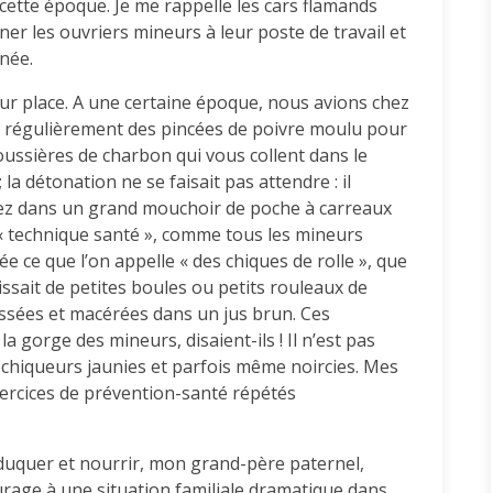
cette époque. Je me rappelle les cars flamands
er les ouvriers mineurs à leur poste de travail et
née.
sur place. A une certaine époque, nous avions chez
lait régulièrement des pincées de poivre moulu pour
 poussières de charbon qui vous collent dans le
; la détonation ne se faisait pas attendre : il
nez dans un grand mouchoir de poche à carreaux
 « technique santé », comme tous les mineurs
née ce que l’on appelle « des chiques de rolle », que
issait de petites boules ou petits rouleaux de
ssées et macérées dans un jus brun. Ces
 la gorge des mineurs, disaient-ils ! Il n’est pas
es chiqueurs jaunies et parfois même noircies. Mes
xercices de prévention-santé répétés
éduquer et nourrir, mon grand-père paternel,
urage à une situation familiale dramatique dans