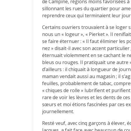
de Campine, régions moins favorisées à 
sillonnant les rues du quartier pour amen
reprendre ceux qui terminaient leur jour
Certains ouvriers trouvaient à se loger 
nous un « logeur », « Pierket ». Il renif
se faire éternuer : « Il faut éliminer les
nez » disait-il avec son accent particulier 
éternuait violemment en se cachant le 
bleus ou rouges. Il pratiquait une autre
d’ailleurs : il chiquait à longueur de jour
maman vendait aussi au magasin ; il s’ag
feuilles, probablement de tabac, compre
« chiques de rolle » lubrifient et purifient
rare de voir les lèvres et les dents de c
sœurs et moi étions fascinées par ces e
journellement.
Resté veuf, avec cinq garçons à élever, 
Jacques, a fait face avec beaucoup de co