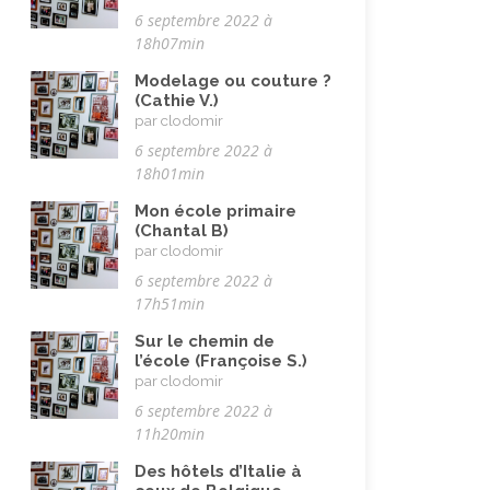
Vacances
(19)
6 septembre 2022 à
Vie quotidienne
18h07min
(44)
Vieillissement
(20)
Modelage ou couture ?
(Cathie V.)
Voyages
(38)
par clodomir
6 septembre 2022 à
18h01min
Mon école primaire
(Chantal B)
par clodomir
6 septembre 2022 à
17h51min
Sur le chemin de
l’école (Françoise S.)
par clodomir
6 septembre 2022 à
11h20min
Des hôtels d’Italie à