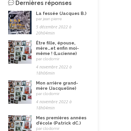
Dernières réponses
Maladie, handicap
(23)
Musulman.e (être)
(7)
La fessée (Jacques B.)
par jean pierre
Nature, animaux
(23)
5 décembre 2022 à
Pandémie Covid 19
20h04min
(4)
Parents (être)
Être fille, épouse,
(19)
mère…et enfin moi-
Racisme
(10)
même ! (Lucienne)
par clodomir
Religion, valeurs et éthique
(33)
4 novembre 2022 à
Rencontres interculturelles
18h06min
(13)
Retraite
(4)
Mon arrière grand-
mère (Jacqueline)
Rêves
(12)
par clodomir
4 novembre 2022 à
Solidarité
(24)
18h04min
Solitude
(8)
Mes premières années
Technologie (évolution)
(24)
d’école (Patrick dC.)
par clodomir