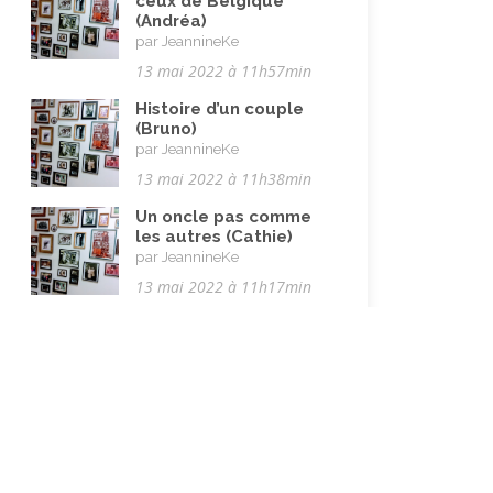
ceux de Belgique
(Andréa)
par JeannineKe
13 mai 2022 à 11h57min
Histoire d’un couple
(Bruno)
par JeannineKe
13 mai 2022 à 11h38min
Un oncle pas comme
les autres (Cathie)
par JeannineKe
13 mai 2022 à 11h17min
Qu’est-ce que le
carrefour des mémoires
?
Plus de 600 histoires vécues ayant
un intérêt dépassant le cadre