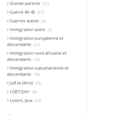
Grands-parents
(21)
Guerre 40-45
(57)
Guerres autres
(4)
Immigration autre
(3)
Immigration européenne et
descendants
(23)
Immigration nord africaine et
descendants
(18)
Immigration subsaharienne et
descendants
(18)
Juif.ve (être)
(10)
LGBTQIA+
(8)
Loisirs, jeux
(34)
Mai 68
(8)