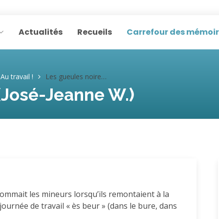
Actualités
Recueils
Carrefour des mémoi
Au travail !
Les gueules noires (José-Jeanne W.)
(José-Jeanne W.)
 nommait les mineurs lorsqu’ils remontaient à la
ournée de travail « ès beur » (dans le bure, dans