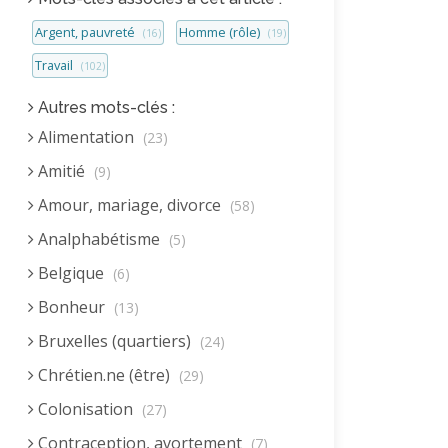
Argent, pauvreté
Homme (rôle)
(16)
(19)
Travail
(102)
Autres mots-clés :
Alimentation
(23)
Amitié
(9)
Amour, mariage, divorce
(58)
Analphabétisme
(5)
Belgique
(6)
Bonheur
(13)
Bruxelles (quartiers)
(24)
Chrétien.ne (être)
(29)
Colonisation
(27)
Contraception, avortement
(7)