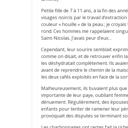
Petite fille de 7 à 11 ans, à la fin des an
visages noircis par le travail d’extraction
couleur « houille » de la peau ; je croya
rond. Ces hommes me rappelaient singuli
Saint-Nicolas. J’avais peur d’eux…
Cependant, leur sourire semblait exprimer
comme on disait, et de retrouver enfin la
les déshydratait complètement. Ils avaien
avant de reprendre le chemin de la mais
les deux cafés exploités en face de la s
Malheureusement, ils buvaient plus que d
importante de leur paye, oubliant femme
dénuement. Régulièrement, des épouses 
enfants pour tenter de ramener leur père 
provoquait des disputes se terminant so
Les charbonnages ont certes fait la ric